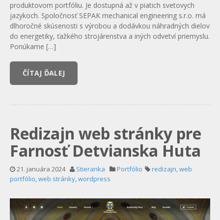
produktovom portfóliu. Je dostupná až v piatich svetovych
jazykoch. Spoločnosť SEPAK mechanical engineering s.r.o. má
dlhoročné skúsenosti s výrobou a dodávkou náhradných dielov
do energetiky, ťažkého strojárenstva a iných odvetví priemyslu.
Ponúkame […]
ČÍTAJ ĎALEJ
Redizajn web stránky pre
Farnosť Detvianska Huta
21. januára 2024
Stieranka
Portfólio
redizajn
,
web
portfólio
,
web stránky
,
wordpress