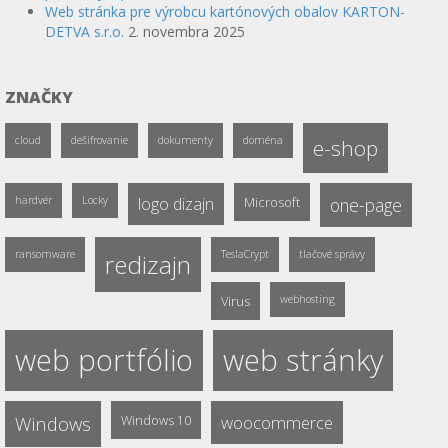
Web stránka pre výrobcu kartónových obalov KARTON-
DETVA s.r.o.
2. novembra 2025
ZNAČKY
cloud
dešifrovanie
dokumenty
doména
e-shop
hardvér
Locky
logo dizajn
Microsoft
one-page
ransomware
TeslaCrypt
tlačové správy
redizajn
Virus
webhosting
web portfólio
web stránky
Windows
Windows 10
woocommerce