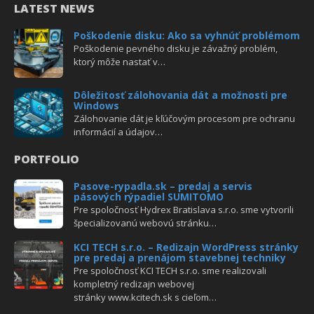
LATEST NEWS
Poškodenie disku: Ako sa vyhnúť problémom
Poškodenie pevného disku je závažný problém,
ktorý môže nastať v…
Dôležitosť zálohovania dát a možnosti pre
Windows
Zálohovanie dát je kľúčovým procesom pre ochranu
informácií a údajov…
PORTFOLIO
Pasove-rypadla.sk – predaj a servis
pásových rýpadiel SUMITOMO
Pre spoločnosť Hydrex Bratislava s.r.o. sme vytvorili
špecializovanú webovú stránku…
KCI TECH s.r.o. – Redizajn WordPress stránky
pre predaj a prenájom stavebnej techniky
Pre spoločnosť KCI TECH s.r.o. sme realizovali
kompletný redizajn webovej
stránky www.kcitech.sk s cieľom…