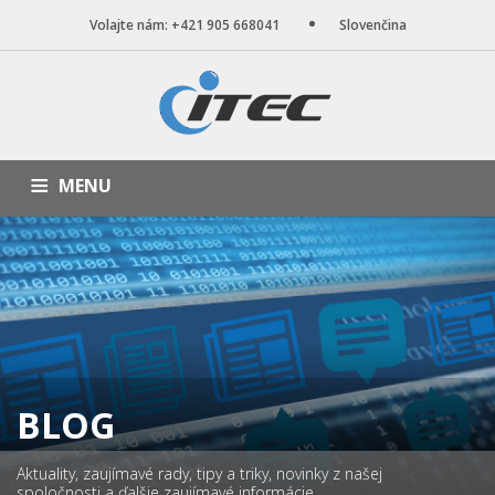
Volajte nám: +421 905 668041
Slovenčina
MENU
ÚVOD
NAŠE SLUŽBY
WEB STRÁNKY
PORTFÓLIO
BLOG
O NÁS
KONTAKT
BLOG
Aktuality, zaujímavé rady, tipy a triky, novinky z našej
spoločnosti a ďalšie zaujímavé informácie