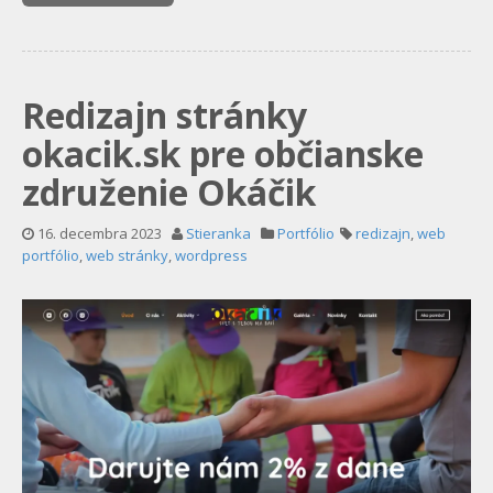
Redizajn stránky
okacik.sk pre občianske
združenie Okáčik
16. decembra 2023
Stieranka
Portfólio
redizajn
,
web
portfólio
,
web stránky
,
wordpress