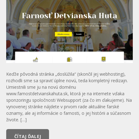
Keďže pôvodná stránka „doslúžila“ (skončil jej webhosting),
rozhodli sme sa spraviť úplne novú, teda kompletný redizajn.
Umiestnili sme ju na novú doménu
www.farnostdetvianskahuta.sk, ktorá je na internete vďaka
sponzoringu spoločnosti Websupport (za čo im ďakujeme). Na
vynovenej stránke nájdete v prvom rade aktuálne farské
oznamy, ale aj informácie o farnosti, o jej histórii a súčasnom
živote. […]
ČÍTAJ ĎALEJ