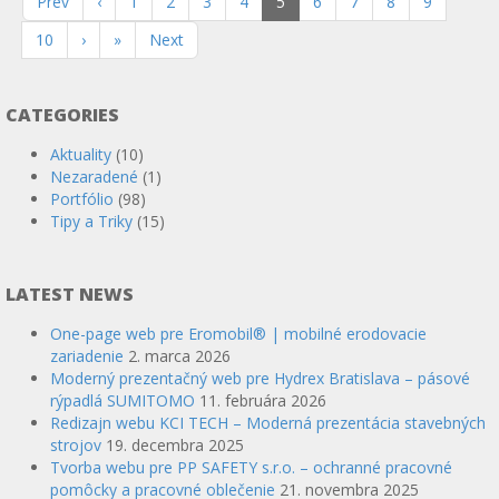
Prev
‹
1
2
3
4
5
6
7
8
9
10
›
»
Next
CATEGORIES
Aktuality
(10)
Nezaradené
(1)
Portfólio
(98)
Tipy a Triky
(15)
LATEST NEWS
One-page web pre Eromobil® | mobilné erodovacie
zariadenie
2. marca 2026
Moderný prezentačný web pre Hydrex Bratislava – pásové
rýpadlá SUMITOMO
11. februára 2026
Redizajn webu KCI TECH – Moderná prezentácia stavebných
strojov
19. decembra 2025
Tvorba webu pre PP SAFETY s.r.o. – ochranné pracovné
pomôcky a pracovné oblečenie
21. novembra 2025