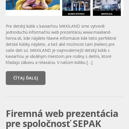
Pre detský kútik s kaviarňou MAXILAND sme vytvorili
jednoduchú informačnú web prezentáciu www.maxiland-
herna.sk, kde nájdete hlavne informácie kde tieto perfektné
detské kútiky nájdete, a tiež aké možnosti tam (nielen) pre
vaše deti sú. MAXILAND je najmodernejší detský kútik s
kaviarňou je ideálnym miestom pre rodiny s deťmi, ktoré
hľadajú zábavu a relaxáciu. V našom kútiku […]
ČÍTAJ ĎALEJ
Firemná web prezentácia
pre spoločnosť SEPAK