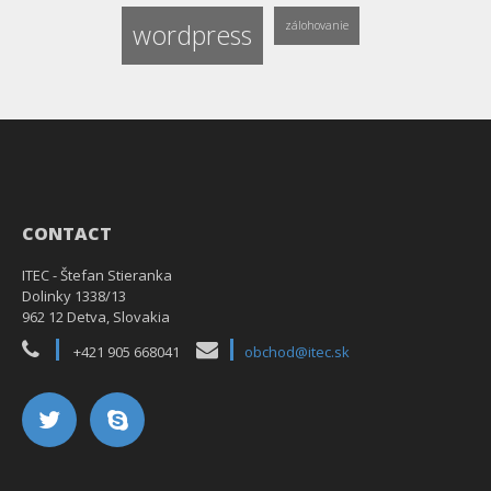
wordpress
zálohovanie
CONTACT
ITEC - Štefan Stieranka
Dolinky 1338/13
962 12 Detva, Slovakia
+421 905 668041
obchod@itec.sk