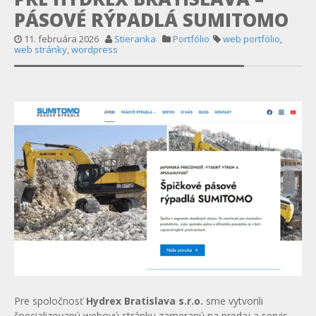
PÁSOVÉ RÝPADLÁ SUMITOMO
11. februára 2026
Stieranka
Portfólio
web portfólio
,
web stránky
,
wordpress
Pre spoločnosť
Hydrex Bratislava s.r.o.
sme vytvorili
špecializovanú webovú stránku zameranú na predaj a servis