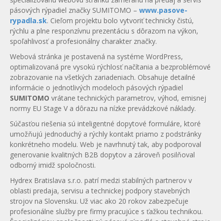
pásových rýpadiel značky SUMITOMO –
www.pasove-
rypadla.sk
. Cieľom projektu bolo vytvoriť technicky čistú,
rýchlu a plne responzívnu prezentáciu s dôrazom na výkon,
spoľahlivosť a profesionálny charakter značky.
Webová stránka je postavená na systéme WordPress,
optimalizovaná pre vysokú rýchlosť načítania a bezproblémové
zobrazovanie na všetkých zariadeniach. Obsahuje detailné
informácie o jednotlivých modeloch pásových rýpadiel
SUMITOMO
vrátane technických parametrov, výhod, emisnej
normy EU Stage V a dôrazu na nízke prevádzkové náklady.
Súčasťou riešenia sú inteligentné dopytové formuláre, ktoré
umožňujú jednoduchý a rýchly kontakt priamo z podstránky
konkrétneho modelu. Web je navrhnutý tak, aby podporoval
generovanie kvalitných B2B dopytov a zároveň posilňoval
odborný imidž spoločnosti.
Hydrex Bratislava s.r.o. patrí medzi stabilných partnerov v
oblasti predaja, servisu a technickej podpory stavebných
strojov na Slovensku. Už viac ako 20 rokov zabezpečuje
profesionálne služby pre firmy pracujúce s ťažkou technikou.