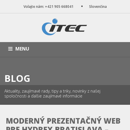
Volajte nám: +421 905 668041
Slovenčina
MENU
ÚVOD
NAŠE SLUŽBY
WEB STRÁNKY
PORTFÓLIO
BLOG
BLOG
O NÁS
KONTAKT
Aktuality, zaujímavé rady, tipy a triky, novinky z našej
spoločnosti a ďalšie zaujímavé informácie
MODERNÝ PREZENTAČNÝ WEB
PRE HYDREX BRATISLAVA –