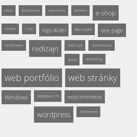
cloud
dešifrovanie
dokumenty
doména
e-shop
hardvér
Locky
logo dizajn
Microsoft
one-page
ransomware
TeslaCrypt
tlačové správy
redizajn
Virus
webhosting
web portfólio
web stránky
Windows
Windows 10
woocommerce
wordpress
zálohovanie