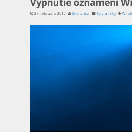
Vypnutie oznámení W
27. februára 2016
Stieranka
Tipy a Triky
Wind