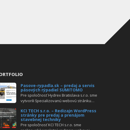
ORTFOLIO
Pasove-rypadla.sk – predaj a servis
pásových rýpadiel SUMITOMO
Pre spoločnosť Hydrex Bratislava s.r.o. sme
vytvorili špecializovanú webovú stránku…
KCI TECH s.r.o. – Redizajn WordPress
stránky pre predaj a prenájom
stavebnej techniky
Pre spoločnosť KCI TECH s.r.o. sme