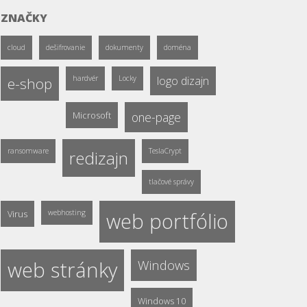
ZNAČKY
cloud
dešifrovanie
dokumenty
doména
hardvér
Locky
logo dizajn
e-shop
Microsoft
one-page
ransomware
TeslaCrypt
redizajn
tlačové správy
Virus
webhosting
web portfólio
web stránky
Windows
Windows 10