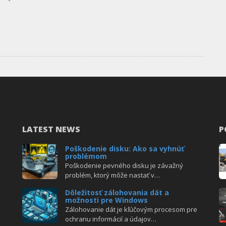
LATEST NEWS
P
Poškodenie disku: Ako sa vyhnúť
problémom
Poškodenie pevného disku je závažný
problém, ktorý môže nastať v…
Dôležitosť zálohovania dát a
možnosti pre Windows
Zálohovanie dát je kľúčovým procesom pre
ochranu informácií a údajov…