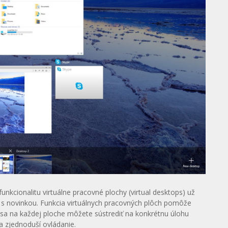
kcionalitu virtuálne pracovné plochy (virtual desktops) už
 s novinkou. Funkcia virtuálnych pracovných plôch pomôže
e sa na každej ploche môžete sústrediť na konkrétnu úlohu
a zjednoduší ovládanie.