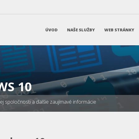
ÚVOD
NAŠE SLUŽBY
WEB STRÁNKY
WS 10
našej spoločnosti a ďalšie zaujímavé informácie