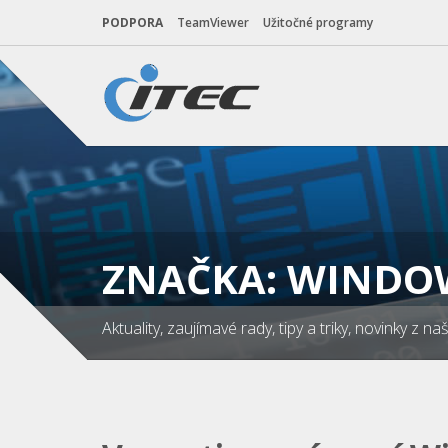
PODPORA
TeamViewer
Užitočné programy
ZNAČKA: WINDO
Aktuality, zaujímavé rady, tipy a triky, novinky z 