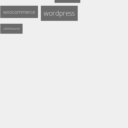
woocommerce
wordpress
zálohovanie