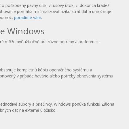
ť o poškodený pevný disk, vírusový útok, či dokonca krádež
álohovanie pomáha minimalizovať riziko strát dát a umožňuje
e pomoc,
poradíme vám
.
re Windows
é môžu byť užitočné pre rôzne potreby a preferencie
 obsahuje kompletnú kópiu operačného systému a
bnovený v prípade havárie alebo potreby obnovenia systému
dnotlivé súbory a priečinky. Windows ponúka funkciu Záloha
ných dát na externé úložisko.