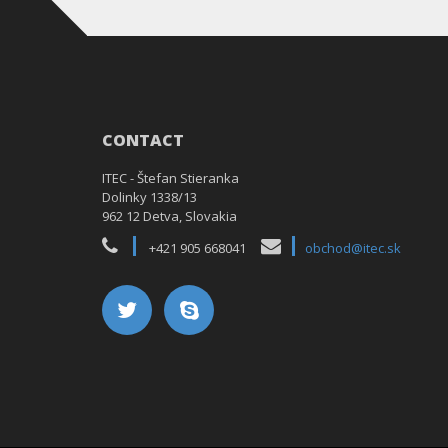
CONTACT
ITEC - Štefan Stieranka
Dolinky 1338/13
962 12 Detva, Slovakia
+421 905 668041
obchod@itec.sk