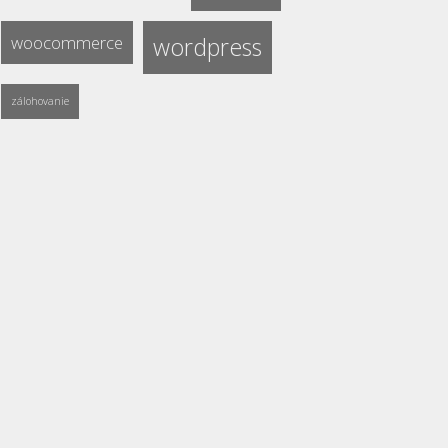
woocommerce
wordpress
zálohovanie