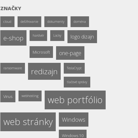
ZNAČKY
cloud
dešifrovanie
dokumenty
doména
hardvér
Locky
logo dizajn
e-shop
Microsoft
one-page
ransomware
TeslaCrypt
redizajn
tlačové správy
Virus
webhosting
web portfólio
web stránky
Windows
Windows 10