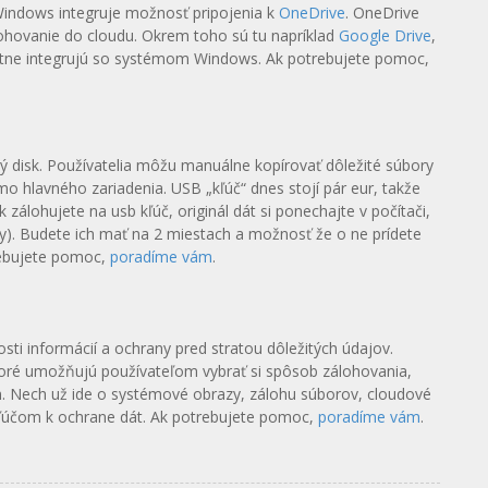
 Windows integruje možnosť pripojenia k
OneDrive
. OneDrive
hovanie do cloudu. Okrem toho sú tu napríklad
Google Drive
,
fektne integrujú so systémom Windows. Ak potrebujete pomoc,
 disk. Používatelia môžu manuálne kopírovať dôležité súbory
imo hlavného zariadenia. USB „kľúč“ dnes stojí pár eur, takže
zálohujete na usb kľúč, originál dát si ponechajte v počítači,
ty). Budete ich mať na 2 miestach a možnosť že o ne prídete
trebujete pomoc,
poradíme vám
.
ti informácií a ochrany pred stratou dôležitých údajov.
oré umožňujú používateľom vybrať si spôsob zálohovania,
m. Nech už ide o systémové obrazy, zálohu súborov, cloudové
 kľúčom k ochrane dát. Ak potrebujete pomoc,
poradíme vám
.