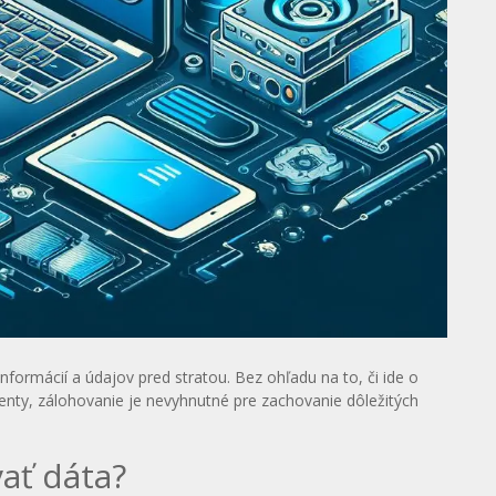
ormácií a údajov pred stratou. Bez ohľadu na to, či ide o
nty, zálohovanie je nevyhnutné pre zachovanie dôležitých
vať dáta?