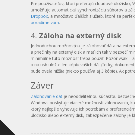
Pre používateľov, ktorí preferujú cloudové úložisko,
umožňuje automatickú synchronizáciu súborov a zálo
Dropbox
, a množstvo ďalších služieb, ktoré sa per
poradíme vám
.
4.
Záloha na externý disk
Jednoduchou možnosťou je zálohovať dáta na externý
a priečinky na externý disk a mať ich tak v bezpečí m
minimálne túto možnosť treba použiť. Pozor však – ak 
a na usb uložte len kópiu vašich dát (fotky, dokumen
bude oveľa nižšia (niekto používa aj 3 kópie). Ak po
Záver
Zálohovanie dát
je neoddeliteľnou súčasťou bezpečnos
Windows poskytuje viaceré možnosti zálohovania, kt
ktorý najlepšie vyhovuje ich potrebám a preferenciá
úložisko alebo externý disk, zabezpečenie zálohy je