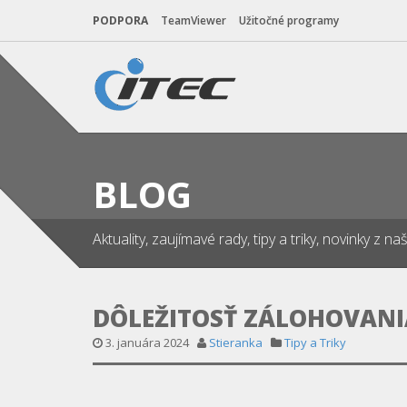
PODPORA
TeamViewer
Užitočné programy
BLOG
Aktuality, zaujímavé rady, tipy a triky, novinky z 
DÔLEŽITOSŤ ZÁLOHOVANI
3. januára 2024
Stieranka
Tipy a Triky