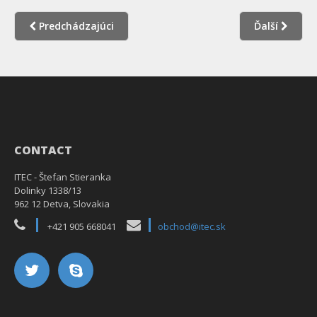
Predchádzajúci
Ďalší
CONTACT
ITEC - Štefan Stieranka
Dolinky 1338/13
962 12 Detva, Slovakia
+421 905 668041
obchod@itec.sk