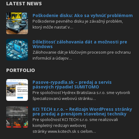
LATEST NEWS
Poškodenie disku: Ako sa vyhnúť problémom
Poškodenie pevného disku je závažný problém,
ktorý môže nastať v…
Dôležitosť zálohovania dát a možnosti pre
Windows
Zálohovanie dát je kľúčovým procesom pre ochranu
informácií a údajov…
PORTFOLIO
Pasove-rypadla.sk – predaj a servis
pásových rýpadiel SUMITOMO
Pre spoločnosť Hydrex Bratislava s.r.o. sme vytvorili
špecializovanú webovú stránku…
KCI TECH s.r.o. – Redizajn WordPress stránky
pre predaj a prenájom stavebnej techniky
Pre spoločnosť KCI TECH s.r.o. sme realizovali
kompletný redizajn webovej
stránky www.kcitech.sk s cieľom…