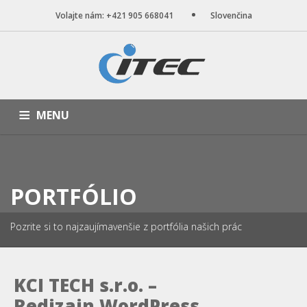
Volajte nám: +421 905 668041
Slovenčina
MENU
ÚVOD
NAŠE SLUŽBY
WEB STRÁNKY
PORTFÓLIO
BLOG
O NÁS
KONTAKT
PORTFÓLIO
Pozrite si to najzaujímavenšie z portfólia našich prác
KCI TECH s.r.o. –
Redizajn WordPress