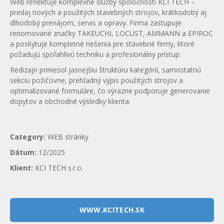
Web reflektuje komplexné služby spoločnosti KCI TECH –
predaj nových a použitých stavebných strojov, krátkodobý aj
dlhodobý prenájom, servis a opravy. Firma zastupuje
renomované značky TAKEUCHI, LOCUST, AMMANN a EPIROC
a poskytuje kompletné riešenia pre stavebné firmy, ktoré
požadujú spoľahlivú techniku a profesionálny prístup.
Redizajn priniesol jasnejšiu štruktúru kategórií, samostatnú
sekciu požičovne, prehľadný výpis použitých strojov a
optimalizované formuláre, čo výrazne podporuje generovanie
dopytov a obchodné výsledky klienta.
Category:
WEB stránky
Dátum:
12/2025
Klient:
KCI TECH s.r.o.
WWW.KCITECH.SK