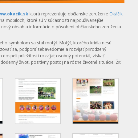
w.okacik.sk
ktorá reprezentuje občianske združenie
Okáčik
.
na mobiloch, ktoré sú v súčasnosti najpoužívanejšie
aj nový obsah a informácie o pôsobení občianskeho združenia.
jeho symbolom sa stal motýľ. Motýľ, ktorého krídla nesú
zovať sa, podporiť sebavedomie a rozvíjať prirodzený
a dospelí príležitosti rozvíjať osobný potenciál, získať
odenný život, pozitívny postoj na rôzne životné situácie. Žiť