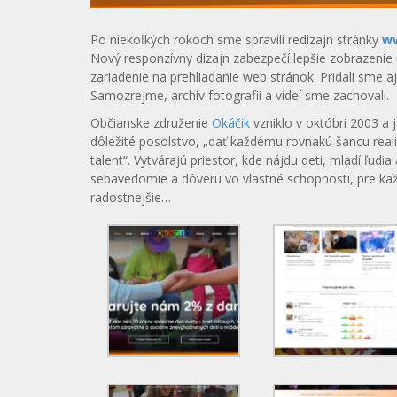
Po niekoľkých rokoch sme spravili redizajn stránky
ww
Nový responzívny dizajn zabezpečí lepšie zobrazenie 
zariadenie na prehliadanie web stránok. Pridali sme 
Samozrejme, archív fotografií a videí sme zachovali.
Občianske združenie
Okáčik
vzniklo v októbri 2003 a 
dôležité posolstvo, „dať každému rovnakú šancu reali
talent“. Vytvárajú priestor, kde nájdu deti, mladí ľudia 
sebavedomie a dôveru vo vlastné schopnosti, pre každ
radostnejšie…