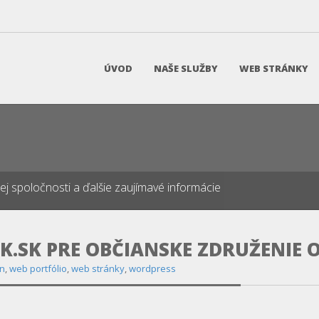
ÚVOD
NAŠE SLUŽBY
WEB STRÁNKY
našej spoločnosti a ďalšie zaujímavé informácie
K.SK PRE OBČIANSKE ZDRUŽENIE 
jn
,
web portfólio
,
web stránky
,
wordpress