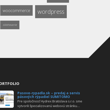
woocommerce
wordpress
zálohovanie
ORTFOLIO
Pasove-rypadla.sk – predaj a servis
pásových rýpadiel SUMITOMO
Pre spoločnosť Hydrex Bratislava s.r.o. sme
vytvorili špecializovanú webovú stránku…