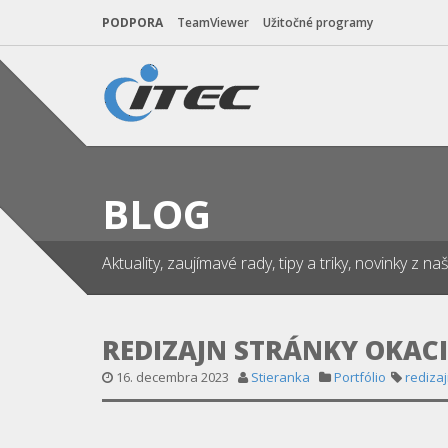
PODPORA
TeamViewer
Užitočné programy
BLOG
Aktuality, zaujímavé rady, tipy a triky, novinky z 
REDIZAJN STRÁNKY OKACI
16. decembra 2023
Stieranka
Portfólio
rediza