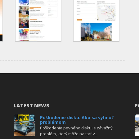
LATEST NEWS
P
Poškodenie disku: Ako sa vyhnúť
problémom
Poškodenie pevného disku je závažný
problém, ktorý môže nastať v…