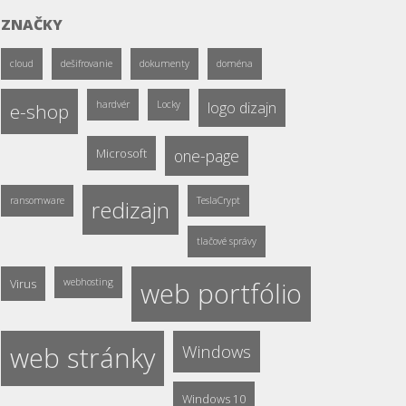
ZNAČKY
cloud
dešifrovanie
dokumenty
doména
hardvér
Locky
logo dizajn
e-shop
Microsoft
one-page
ransomware
TeslaCrypt
redizajn
tlačové správy
Virus
webhosting
web portfólio
web stránky
Windows
Windows 10