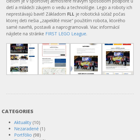
cieľom je v športovej atmosfére hravým spôsobom podporiť u
detí a mládeži záujem o vedu a technológie. Lego a roboty ich
neprestávajú baviť! Základom
FLL
je robotická súťaž počas
ktorej deti riešia „zapeklité misie“ použitím robota, ktorého
samé navrhli, postavili a naprogramovali. Viac informácií
nájdete na stránke
FIRST LEGO League
.
CATEGORIES
Aktuality
(10)
Nezaradené
(1)
Portfólio
(98)