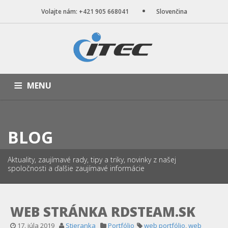
Volajte nám: +421 905 668041
Slovenčina
MENU
ÚVOD
NAŠE SLUŽBY
WEB STRÁNKY
PORTFÓLIO
BLOG
BLOG
O NÁS
KONTAKT
Aktuality, zaujímavé rady, tipy a triky, novinky z našej
spoločnosti a ďalšie zaujímavé informácie
WEB STRÁNKA RDSTEAM.SK
17. júla 2019
Stieranka
Portfólio
web portfólio
,
web