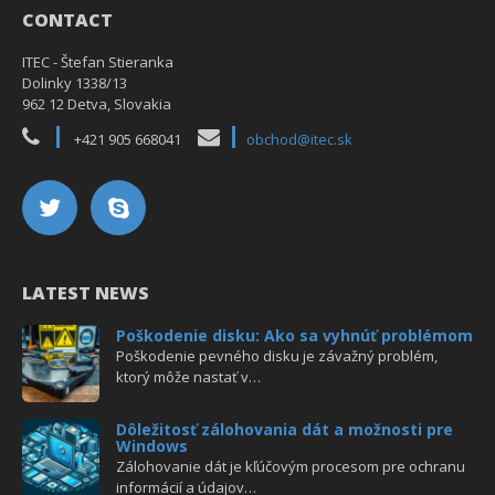
CONTACT
ITEC - Štefan Stieranka
Dolinky 1338/13
962 12 Detva, Slovakia
+421 905 668041
obchod@itec.sk
LATEST NEWS
Poškodenie disku: Ako sa vyhnúť problémom
Poškodenie pevného disku je závažný problém,
ktorý môže nastať v…
Dôležitosť zálohovania dát a možnosti pre
Windows
Zálohovanie dát je kľúčovým procesom pre ochranu
informácií a údajov…