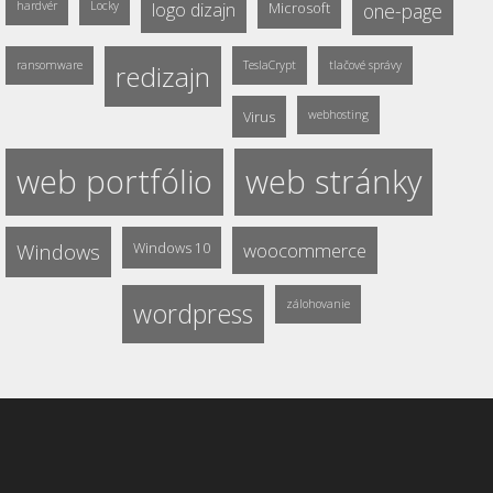
hardvér
Locky
logo dizajn
Microsoft
one-page
ransomware
TeslaCrypt
tlačové správy
redizajn
Virus
webhosting
web portfólio
web stránky
Windows
Windows 10
woocommerce
wordpress
zálohovanie