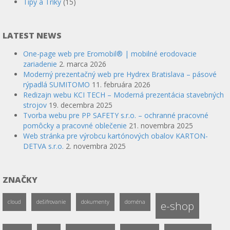
Tipy a Triky
(15)
LATEST NEWS
One-page web pre Eromobil® | mobilné erodovacie
zariadenie
2. marca 2026
Moderný prezentačný web pre Hydrex Bratislava – pásové
rýpadlá SUMITOMO
11. februára 2026
Redizajn webu KCI TECH – Moderná prezentácia stavebných
strojov
19. decembra 2025
Tvorba webu pre PP SAFETY s.r.o. – ochranné pracovné
pomôcky a pracovné oblečenie
21. novembra 2025
Web stránka pre výrobcu kartónových obalov KARTON-
DETVA s.r.o.
2. novembra 2025
ZNAČKY
cloud
dešifrovanie
dokumenty
doména
e-shop