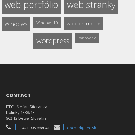
web portfólio
web stránky
Windows
Windows 10
woocommerce
wordpress
zálohovanie
CONTACT
ITEC - Štefan Stieranka
Dolinky 1338/13
962 12 Detva, Slovakia
+421 905 668041
obchod@itec.sk