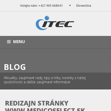
Volajte nám: +421 905 668041
Slovenčina
MENU
ÚVOD
NAŠE SLUŽBY
WEB STRÁNKY
PORTFÓLIO
BLOG
BLOG
O NÁS
KONTAKT
Aktuality, zaujímavé rady, tipy a triky, novinky z našej
spoločnosti a ďalšie zaujímavé informácie
REDIZAJN STRÁNKY
WWW.MEDICOSELECT.SK