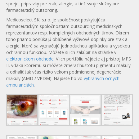
spreje, prípravky pre zrak, alergie, a tiež svoje služby pre
farmaceutický outsorcing.
Medicoselect SK, s.r.o. je spoločnosť poskytujúca
farmaceutickým spoločnostiam outsourcing medicínskych
reprezentantov resp. kompletných obchodných tímov. Okrem
toho priamo ponúkajú obľúbené výživové doplnky pre zrak a
alergie, ktoré sa vyznačujú jednoduchou aplikáciou a vysokou
ochrannou funkciou. Môžete si ich zakúpiť na stránke v
elektronickom obchode
. V ich portfóliu nájdete aj pristroj MPS
II, vďaka ktorému si môžete zmerať hustotu pigmentu makuly
a odhaliť tak včas riziko vekom podmienenej degenerácie
makuly (AMD / VPDM). Nájdete ho vo
vybraných očných
ambulanciách
.