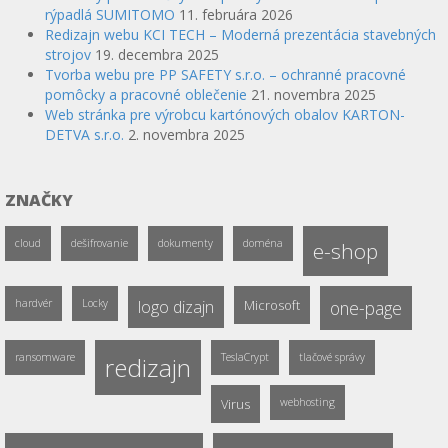
rýpadlá SUMITOMO
11. februára 2026
Redizajn webu KCI TECH – Moderná prezentácia stavebných
strojov
19. decembra 2025
Tvorba webu pre PP SAFETY s.r.o. – ochranné pracovné
pomôcky a pracovné oblečenie
21. novembra 2025
Web stránka pre výrobcu kartónových obalov KARTON-
DETVA s.r.o.
2. novembra 2025
ZNAČKY
cloud
dešifrovanie
dokumenty
doména
e-shop
hardvér
Locky
logo dizajn
Microsoft
one-page
ransomware
TeslaCrypt
tlačové správy
redizajn
Virus
webhosting