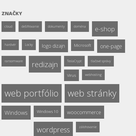
ZNAČKY
cloud
dešifrovanie
dokumenty
doména
e-shop
hardvér
Locky
logo dizajn
Microsoft
one-page
ransomware
TeslaCrypt
tlačové správy
redizajn
Virus
webhosting
web portfólio
web stránky
Windows
Windows 10
woocommerce
wordpress
zálohovanie