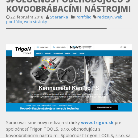
KOVOOBRÁBACÍMI NÁSTROJMI
22. februára 2018
Stieranka
Portfólio
redizajn
,
web
portfólio
,
web stránky
Spracovali sme nový redizajn stránky
www.trigon.sk
pre
spoločnosť Trigon TOOLS, s.r.o. obchodujúcu s
kovoobrábacími nástrojmi. Spoločnosť Trigon TOOLS, s.r.o. sa