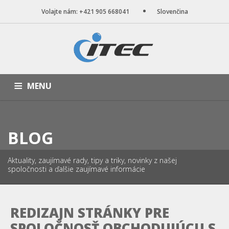
Volajte nám: +421 905 668041
Slovenčina
MENU
ÚVOD
NAŠE SLUŽBY
WEB STRÁNKY
PORTFÓLIO
BLOG
BLOG
O NÁS
KONTAKT
Aktuality, zaujímavé rady, tipy a triky, novinky z našej
spoločnosti a ďalšie zaujímavé informácie
REDIZAJN STRÁNKY PRE
SPOLOČNOSŤ OBCHODUJÚCU S