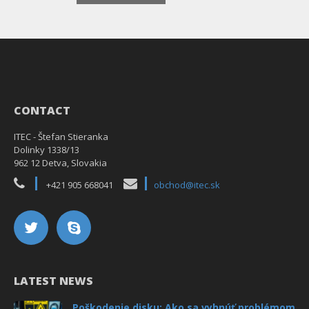
CONTACT
ITEC - Štefan Stieranka
Dolinky 1338/13
962 12 Detva, Slovakia
+421 905 668041
obchod@itec.sk
LATEST NEWS
Poškodenie disku: Ako sa vyhnúť problémom