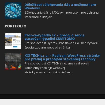
Dôležitosť zálohovania dát a možnosti pre
Windows
Zálohovanie dát je kľúčovým procesom pre ochranu
informácií a údajov…
PORTFOLIO
Pasove-rypadla.sk – predaj a servis
pásových rýpadiel SUMITOMO
Pre spoločnosť Hydrex Bratislava s.r.o. sme vytvorili
špecializovanú webovú stránku…
KCI TECH s.r.o. – Redizajn WordPress stránky
pre predaj a prenájom stavebnej techniky
Pre spoločnosť KCI TECH s.r.o. sme realizovali
kompletný redizajn webovej
stránky www.kcitech.sk s cieľom…
Copyright © Všetky práva vyhradené
Vytvoril
ITEC - Štefan Stieranka