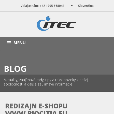
Volajte nám: +421 905 668041
Slovenčina
MENU
ÚVOD
NAŠE SLUŽBY
WEB STRÁNKY
PORTFÓLIO
BLOG
BLOG
O NÁS
KONTAKT
Aktuality, zaujímavé rady, tipy a triky, novinky z našej
spoločnosti a ďalšie zaujímavé informácie
REDIZAJN E-SHOPU
WWW.BIOCITIA.EU