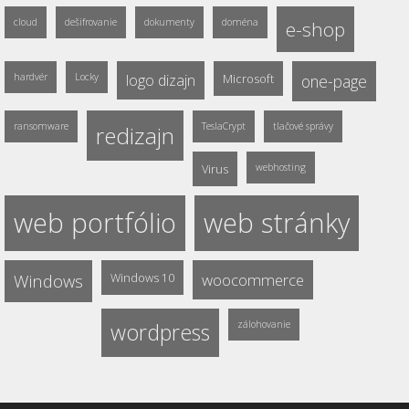
cloud
dešifrovanie
dokumenty
doména
e-shop
hardvér
Locky
logo dizajn
Microsoft
one-page
ransomware
TeslaCrypt
tlačové správy
redizajn
Virus
webhosting
web portfólio
web stránky
Windows
Windows 10
woocommerce
wordpress
zálohovanie