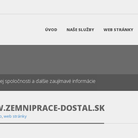
ÚVOD
NAŠE SLUŽBY
WEB STRÁNKY
našej spoločnosti a ďalšie zaujímavé informácie
.ZEMNIPRACE-DOSTAL.SK
o
,
web stránky