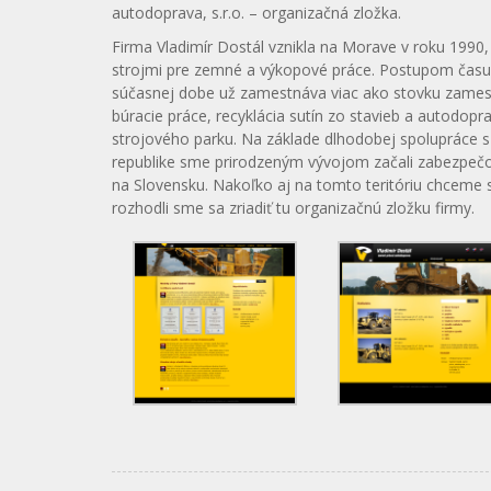
autodoprava, s.r.o. – organizačná zložka.
Firma Vladimír Dostál vznikla na Morave v roku 1990,
strojmi pre zemné a výkopové práce. Postupom času a 
súčasnej dobe už zamestnáva viac ako stovku zames
búracie práce, recyklácia sutín zo stavieb a autodopr
strojového parku. Na základe dlhodobej spolupráce
republike sme prirodzeným vývojom začali zabezpečov
na Slovensku. Nakoľko aj na tomto teritóriu chceme s
rozhodli sme sa zriadiť tu organizačnú zložku firmy.