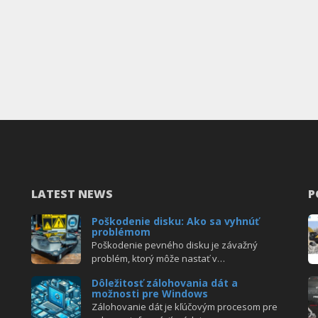
LATEST NEWS
P
Poškodenie disku: Ako sa vyhnúť
problémom
Poškodenie pevného disku je závažný
problém, ktorý môže nastať v…
Dôležitosť zálohovania dát a
možnosti pre Windows
Zálohovanie dát je kľúčovým procesom pre