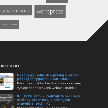
woocommerce
wordpress
zálohovanie
ORTFOLIO
Pasove-rypadla.sk – predaj a servis
pásových rýpadiel SUMITOMO
Pre spoločnosť Hydrex Bratislava s.r.o. sme
vytvorili špecializovanú webovú stránku…
KCI TECH s.r.o. – Redizajn WordPress
stránky pre predaj a prenájom
stavebnej techniky
Pre spoločnosť KCI TECH s.r.o. sme