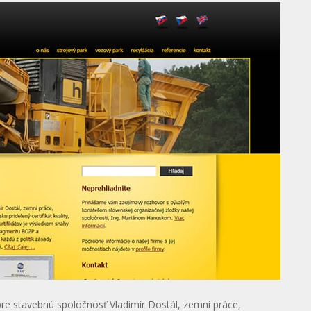
re stavebnú spoločnosť Vladimír Dostál, zemní práce,