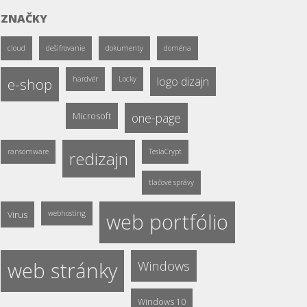
ZNAČKY
cloud
dešifrovanie
dokumenty
doména
hardvér
Locky
logo dizajn
e-shop
Microsoft
one-page
ransomware
TeslaCrypt
redizajn
tlačové správy
Virus
webhosting
web portfólio
web stránky
Windows
Windows 10