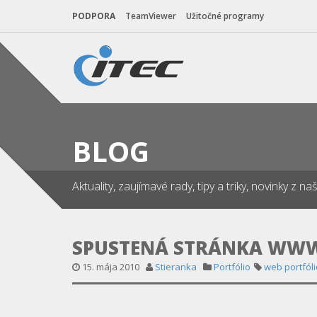
PODPORA
TeamViewer
Užitočné programy
BLOG
Aktuality, zaujímavé rady, tipy a triky, novinky z 
SPUSTENÁ STRÁNKA WWW
15. mája 2010
Stieranka
Portfólio
web portfóli