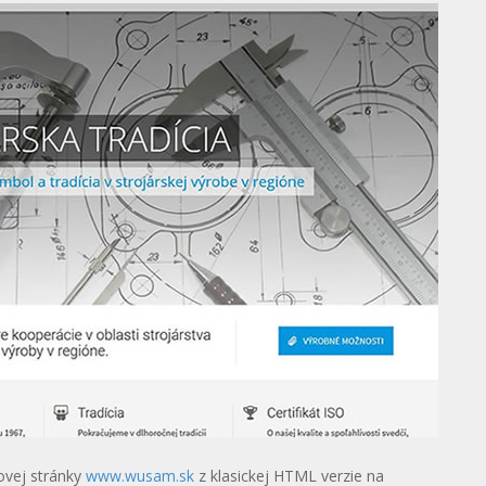
tovej stránky
www.wusam.sk
z klasickej HTML verzie na