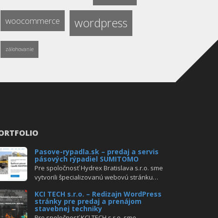
woocommerce
wordpress
zálohovanie
ORTFOLIO
Pasove-rypadla.sk – predaj a servis
pásových rýpadiel SUMITOMO
Pre spoločnosť Hydrex Bratislava s.r.o. sme
vytvorili špecializovanú webovú stránku…
KCI TECH s.r.o. – Redizajn WordPress
stránky pre predaj a prenájom
stavebnej techniky
Pre spoločnosť KCI TECH s.r.o. sme