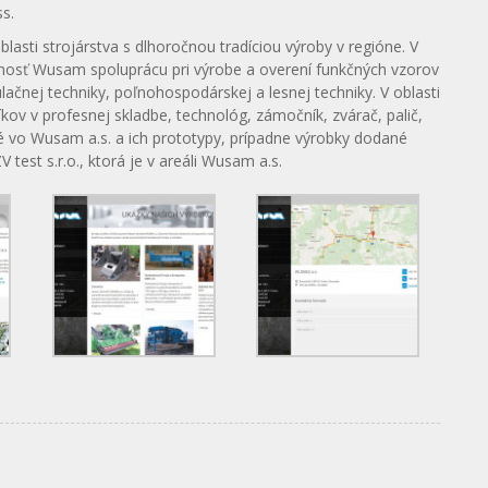
s.
asti strojárstva s dlhoročnou tradíciou výroby v regióne. V
nosť Wusam spoluprácu pri výrobe a overení funkčných vzorov
ačnej techniky, poľnohospodárskej a lesnej techniky. V oblasti
ov v profesnej skladbe, technológ, zámočník, zvárač, palič,
né vo Wusam a.s. a ich prototypy, prípadne výrobky dodané
est s.r.o., ktorá je v areáli Wusam a.s.