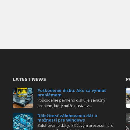
LATEST NEWS
P
Poškodenie disku: Ako sa vyhnúť
problémom
Poškodenie pevného disku je závažný
problém, ktorý môže nastať v…
Dôležitosť zálohovania dát a
možnosti pre Windows
Zálohovanie dát je kľúčovým procesom pre