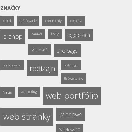
ZNAČKY
cloud
dešifrovanie
dokumenty
doména
hardvér
Locky
logo dizajn
e-shop
Microsoft
one-page
ransomware
TeslaCrypt
redizajn
tlačové správy
Virus
webhosting
web portfólio
web stránky
Windows
Windows 10