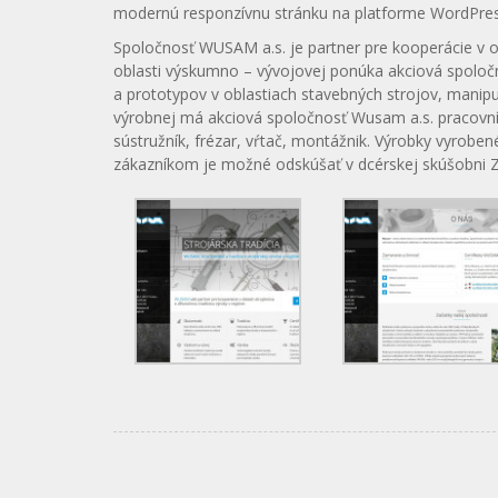
modernú responzívnu stránku na platforme WordPres
Spoločnosť WUSAM a.s. je partner pre kooperácie v obl
oblasti výskumno – vývojovej ponúka akciová spoloč
a prototypov v oblastiach stavebných strojov, manipul
výrobnej má akciová spoločnosť Wusam a.s. pracovník
sústružník, frézar, vŕtač, montážnik. Výrobky vyrobe
zákazníkom je možné odskúšať v dcérskej skúšobni ZV t