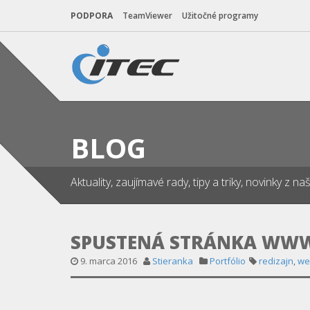
PODPORA
TeamViewer
Užitočné programy
BLOG
Aktuality, zaujímavé rady, tipy a triky, novinky z 
SPUSTENÁ STRÁNKA WW
9. marca 2016
Stieranka
Portfólio
redizajn
,
we