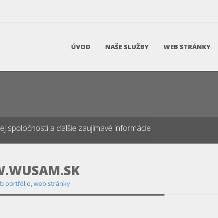
ÚVOD
NAŠE SLUŽBY
WEB STRÁNKY
našej spoločnosti a ďalšie zaujímavé informácie
W.WUSAM.SK
b portfólio
,
web stránky