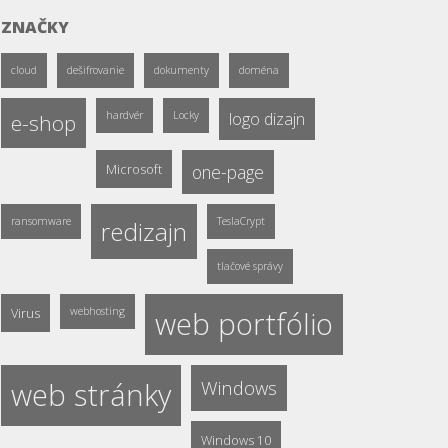
ZNAČKY
cloud
dešifrovanie
dokumenty
doména
hardvér
Locky
logo dizajn
e-shop
Microsoft
one-page
ransomware
TeslaCrypt
redizajn
tlačové správy
Virus
webhosting
web portfólio
web stránky
Windows
Windows 10