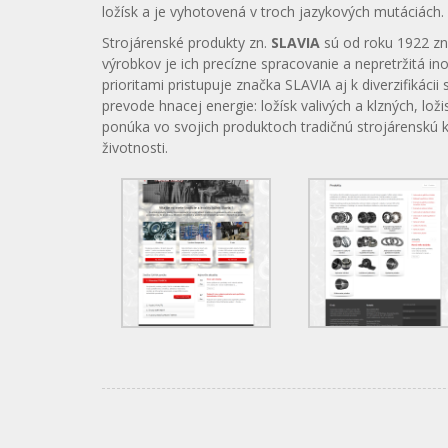
ložísk a je vyhotovená v troch jazykových mutáciách.
Strojárenské produkty zn.
SLAVIA
sú od roku 1922 zn
výrobkov je ich precízne spracovanie a nepretržitá i
prioritami pristupuje značka SLAVIA aj k diverzifikác
prevode hnacej energie: ložísk valivých a klzných, l
ponúka vo svojich produktoch tradičnú strojárenskú k
životnosti.