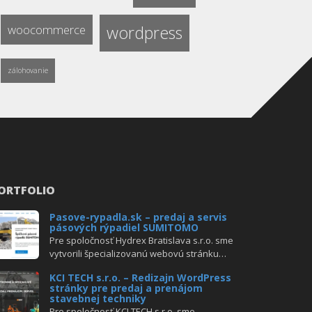
woocommerce
wordpress
zálohovanie
ORTFOLIO
Pasove-rypadla.sk – predaj a servis
pásových rýpadiel SUMITOMO
Pre spoločnosť Hydrex Bratislava s.r.o. sme
vytvorili špecializovanú webovú stránku…
KCI TECH s.r.o. – Redizajn WordPress
stránky pre predaj a prenájom
stavebnej techniky
Pre spoločnosť KCI TECH s.r.o. sme