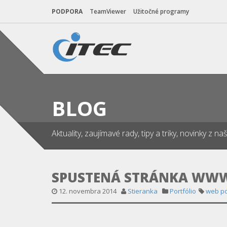
PODPORA
TeamViewer
Užitočné programy
BLOG
Aktuality, zaujímavé rady, tipy a triky, novinky z 
SPUSTENÁ STRÁNKA WWW
12. novembra 2014
Stieranka
Portfólio
web po