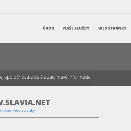
ÚVOD
NAŠE SLUŽBY
WEB STRÁNKY
našej spoločnosti a ďalšie zaujímavé informácie
.SLAVIA.NET
rtfólio
,
web stránky