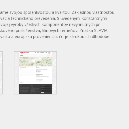
áme svojou spoľahlivosťou a kvalitou. Základnou vlastnosťou
novácia technického prevedenia. S uvedenými konštantnými
ii svojej výroby všetkých komponentov nevyhnutných pri
ožiskového príslušenstva, klinových remeňov. Značka SLAVIA
valitu a európsku provenienciu, čo je zárukou ich dlhodobej