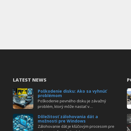
LATEST NEWS
P
Poškodenie disku: Ako sa vyhnúť
problémom
Poškodenie pevného disku je závažný
problém, ktorý môže nastať v…
Dôležitosť zálohovania dát a
možnosti pre Windows
Zálohovanie dát je kľúčovým procesom pre