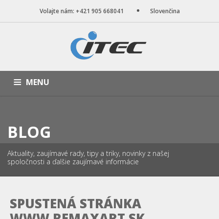
Volajte nám: +421 905 668041
Slovenčina
MENU
ÚVOD
NAŠE SLUŽBY
WEB STRÁNKY
PORTFÓLIO
BLOG
BLOG
O NÁS
KONTAKT
Aktuality, zaujímavé rady, tipy a triky, novinky z našej
spoločnosti a ďalšie zaujímavé informácie
SPUSTENÁ STRÁNKA
WWW.REMAXART.SK