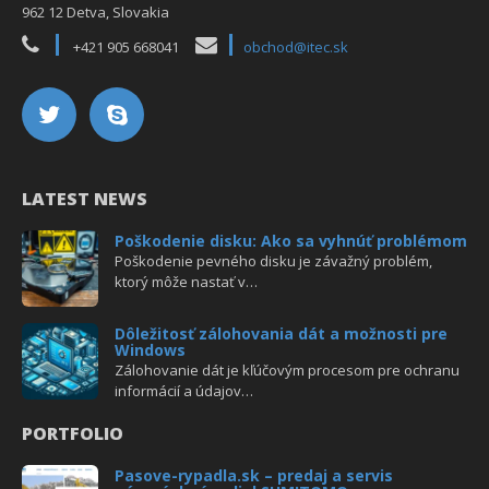
962 12 Detva, Slovakia
+421 905 668041
obchod@itec.sk
LATEST NEWS
Poškodenie disku: Ako sa vyhnúť problémom
Poškodenie pevného disku je závažný problém,
ktorý môže nastať v…
Dôležitosť zálohovania dát a možnosti pre
Windows
Zálohovanie dát je kľúčovým procesom pre ochranu
informácií a údajov…
PORTFOLIO
Pasove-rypadla.sk – predaj a servis