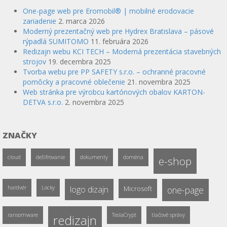
One-page web pre Eromobil® | mobilné erodovacie
zariadenie
2. marca 2026
Moderný prezentačný web pre Hydrex Bratislava – pásové
rýpadlá SUMITOMO
11. februára 2026
Redizajn webu KCI TECH – Moderná prezentácia stavebných
strojov
19. decembra 2025
Tvorba webu pre PP SAFETY s.r.o. – ochranné pracovné
pomôcky a pracovné oblečenie
21. novembra 2025
Web stránka pre výrobcu kartónových obalov KARTON-
DETVA s.r.o.
2. novembra 2025
ZNAČKY
cloud
dešifrovanie
dokumenty
doména
e-shop
hardvér
Locky
logo dizajn
Microsoft
one-page
ransomware
TeslaCrypt
tlačové správy
redizajn