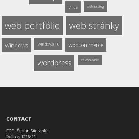
Virus
webhosting
web portfólio
web stránky
Windows
Windows 10
woocommerce
wordpress
zálohovanie
CONTACT
ITEC - Štefan Stieranka
Dolinky 1338/13