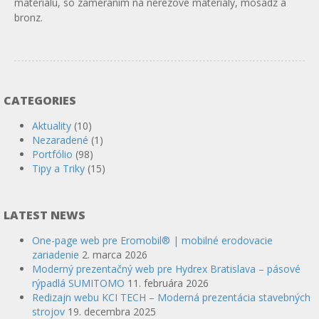
materiálu, so zameraním na nerezové materiály, mosadz a
bronz.
CATEGORIES
Aktuality
(10)
Nezaradené
(1)
Portfólio
(98)
Tipy a Triky
(15)
LATEST NEWS
One-page web pre Eromobil® | mobilné erodovacie
zariadenie
2. marca 2026
Moderný prezentačný web pre Hydrex Bratislava – pásové
rýpadlá SUMITOMO
11. februára 2026
Redizajn webu KCI TECH – Moderná prezentácia stavebných
strojov
19. decembra 2025