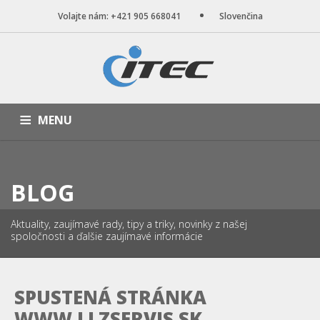
Volajte nám: +421 905 668041
Slovenčina
MENU
ÚVOD
NAŠE SLUŽBY
WEB STRÁNKY
PORTFÓLIO
BLOG
BLOG
O NÁS
KONTAKT
Aktuality, zaujímavé rady, tipy a triky, novinky z našej
spoločnosti a ďalšie zaujímavé informácie
SPUSTENÁ STRÁNKA
WWW.LLZSERVIS.SK