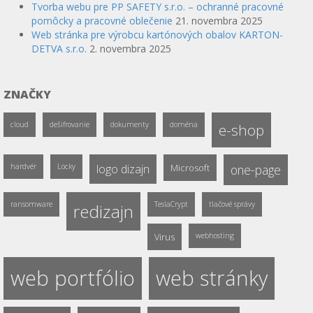
Tvorba webu pre PP SAFETY s.r.o. – ochranné pracovné
pomôcky a pracovné oblečenie
21. novembra 2025
Web stránka pre výrobcu kartónových obalov KARTON-
DETVA s.r.o.
2. novembra 2025
ZNAČKY
cloud
dešifrovanie
dokumenty
doména
e-shop
hardvér
Locky
logo dizajn
Microsoft
one-page
ransomware
TeslaCrypt
tlačové správy
redizajn
Virus
webhosting
web portfólio
web stránky