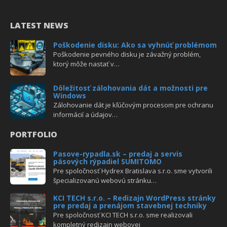
LATEST NEWS
Poškodenie disku: Ako sa vyhnúť problémom
Poškodenie pevného disku je závažný problém,
ktorý môže nastať v…
Dôležitosť zálohovania dát a možnosti pre
Windows
Zálohovanie dát je kľúčovým procesom pre ochranu
informácií a údajov…
PORTFOLIO
Pasove-rypadla.sk – predaj a servis
pásových rýpadiel SUMITOMO
Pre spoločnosť Hydrex Bratislava s.r.o. sme vytvorili
špecializovanú webovú stránku…
KCI TECH s.r.o. – Redizajn WordPress stránky
pre predaj a prenájom stavebnej techniky
Pre spoločnosť KCI TECH s.r.o. sme realizovali
kompletný redizajn webovej