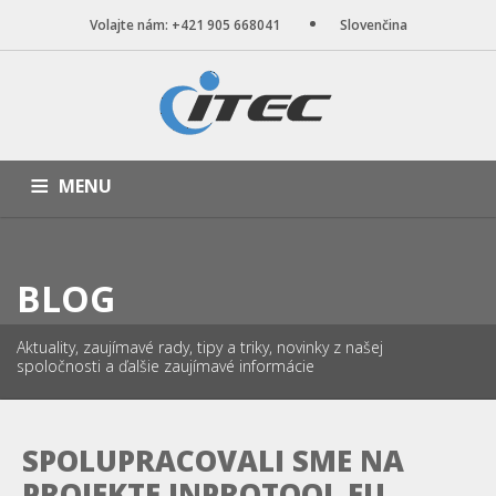
Volajte nám: +421 905 668041
Slovenčina
MENU
ÚVOD
NAŠE SLUŽBY
WEB STRÁNKY
PORTFÓLIO
BLOG
BLOG
O NÁS
KONTAKT
Aktuality, zaujímavé rady, tipy a triky, novinky z našej
spoločnosti a ďalšie zaujímavé informácie
SPOLUPRACOVALI SME NA
PROJEKTE INPROTOOL.EU