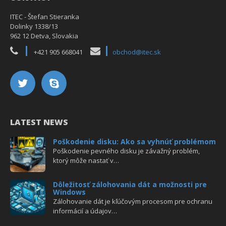
ITEC - Štefan Stieranka
Dolinky 1338/13
962 12 Detva, Slovakia
+421 905 668041
obchod@itec.sk
LATEST NEWS
Poškodenie disku: Ako sa vyhnúť problémom
Poškodenie pevného disku je závažný problém,
ktorý môže nastať v…
Dôležitosť zálohovania dát a možnosti pre
Windows
Zálohovanie dát je kľúčovým procesom pre ochranu
informácií a údajov…