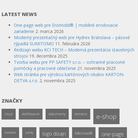
LATEST NEWS
One-page web pre Eromobil® | mobilné erodovacie
zariadenie
2. marca 2026
Moderný prezentačný web pre Hydrex Bratislava – pásové
rýpadlá SUMITOMO
11. februára 2026
Redizajn webu KCI TECH – Moderná prezentácia stavebných
strojov
19. decembra 2025
Tvorba webu pre PP SAFETY s.r.o. – ochranné pracovné
pomôcky a pracovné oblečenie
21. novembra 2025
Web stránka pre výrobcu kartónových obalov KARTON-
DETVA s.r.o.
2. novembra 2025
ZNAČKY
cloud
dešifrovanie
dokumenty
doména
e-shop
hardvér
Locky
logo dizajn
Microsoft
one-page