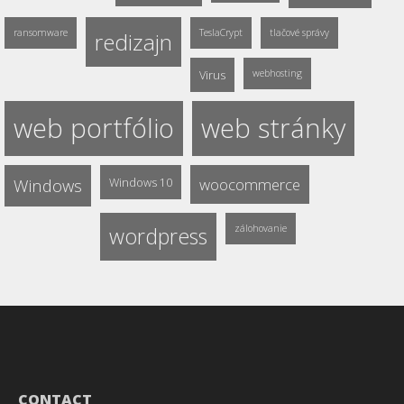
ransomware
TeslaCrypt
tlačové správy
redizajn
Virus
webhosting
web portfólio
web stránky
Windows
Windows 10
woocommerce
wordpress
zálohovanie
CONTACT