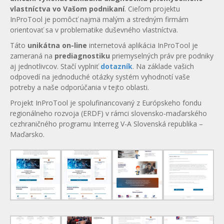
vlastníctva vo Vašom podnikaní
. Cieľom projektu
InProTool je pomôcť najmä malým a stredným firmám
orientovať sa v problematike duševného vlastníctva.
Táto
unikátna on-line
internetová aplikácia InProTool je
zameraná na
prediagnostiku
priemyselných práv pre podniky
aj jednotlivcov. Stačí vyplniť
dotazník
. Na základe vašich
odpovedí na jednoduché otázky systém vyhodnotí vaše
potreby a naše odporúčania v tejto oblasti.
Projekt InProTool je spolufinancovaný z Európskeho fondu
regionálneho rozvoja (ERDF) v rámci slovensko-maďarského
cezhraničného programu Interreg V-A Slovenská republika –
Maďarsko.