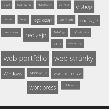
cloud
dešifrovanie
dokumenty
doména
e-shop
hardvér
Locky
logo dizajn
Microsoft
one-page
ransomware
TeslaCrypt
tlačové správy
redizajn
Virus
webhosting
web portfólio
web stránky
Windows
Windows 10
woocommerce
wordpress
zálohovanie