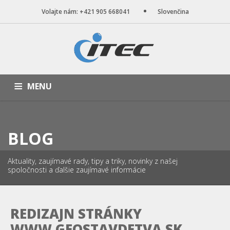
Volajte nám: +421 905 668041
Slovenčina
MENU
ÚVOD
NAŠE SLUŽBY
WEB STRÁNKY
PORTFÓLIO
BLOG
BLOG
O NÁS
KONTAKT
Aktuality, zaujímavé rady, tipy a triky, novinky z našej
spoločnosti a ďalšie zaujímavé informácie
REDIZAJN STRÁNKY
WWW.GEOSTAVDETVA.SK