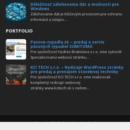
Dôležitosť zálohovania dát a možnosti pre
Windows
Zálohovanie dát je kľúčovým procesom pre ochranu
informácií a údajov…
PORTFOLIO
Pasove-rypadla.sk – predaj a servis
pásových rýpadiel SUMITOMO
Pre spoločnosť Hydrex Bratislava s.r.o. sme vytvorili
špecializovanú webovú stránku…
KCI TECH s.r.o. – Redizajn WordPress stránky
pre predaj a prenájom stavebnej techniky
Pre spoločnosť KCI TECH s.r.o. sme realizovali
kompletný redizajn webovej
stránky www.kcitech.sk s cieľom…
Copyright © Všetky práva vyhradené
Vytvoril
ITEC - Štefan Stieranka