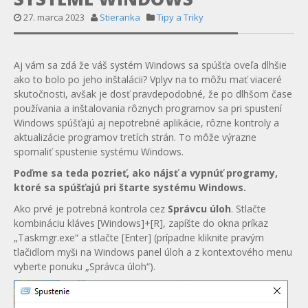
27. marca 2023
Stieranka
Tipy a Triky
Aj vám sa zdá že váš systém Windows sa spúšťa oveľa dlhšie
ako to bolo po jeho inštalácii? Vplyv na to môžu mať viaceré
skutočnosti, avšak je dosť pravdepodobné, že po dlhšom čase
používania a inštalovania rôznych programov sa pri spustení
Windows spúšťajú aj nepotrebné aplikácie, rôzne kontroly a
aktualizácie programov tretích strán. To môže výrazne
spomaliť spustenie systému Windows.
Poďme sa teda pozrieť, ako nájsť a vypnúť programy,
ktoré sa spúšťajú pri štarte systému Windows.
Ako prvé je potrebná kontrola cez
Správcu úloh
. Stlačte
kombináciu kláves [Windows]+[R], zapíšte do okna príkaz
„Taskmgr.exe“ a stlačte [Enter] (prípadne kliknite pravým
tlačidlom myši na Windows panel úloh a z kontextového menu
vyberte ponuku „Správca úloh“).