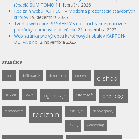
rýpadlá SUMITOMO
11. februára 2026
Redizajn webu KCI TECH – Moderná prezentácia stavebných
strojov
19. decembra 2025
Tvorba webu pre PP SAFETY s.r.o. – ochranné pracovné
pomôcky a pracovné oblečenie
21. novembra 2025
Web stránka pre výrobcu kartónových obalov KARTON-
DETVA s.r.o.
2. novembra 2025
ZNAČKY
cloud
dešifrovanie
dokumenty
doména
e-shop
hardvér
Locky
logo dizajn
Microsoft
one-page
ransomware
TeslaCrypt
tlačové správy
redizajn
Virus
webhosting