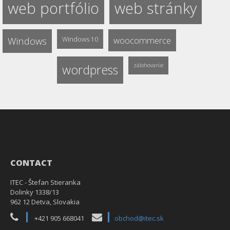
web portfólio
web stránky
Windows
Windows 10
woocommerce
wordpress
zálohovanie
CONTACT
ITEC - Štefan Stieranka
Dolinky 1338/13
962 12 Detva, Slovakia
+421 905 668041
obchod@itec.sk