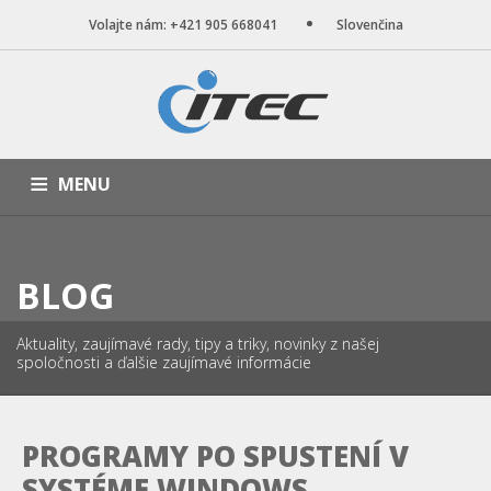
Volajte nám: +421 905 668041
Slovenčina
MENU
ÚVOD
NAŠE SLUŽBY
WEB STRÁNKY
PORTFÓLIO
BLOG
BLOG
O NÁS
KONTAKT
Aktuality, zaujímavé rady, tipy a triky, novinky z našej
spoločnosti a ďalšie zaujímavé informácie
PROGRAMY PO SPUSTENÍ V
SYSTÉME WINDOWS