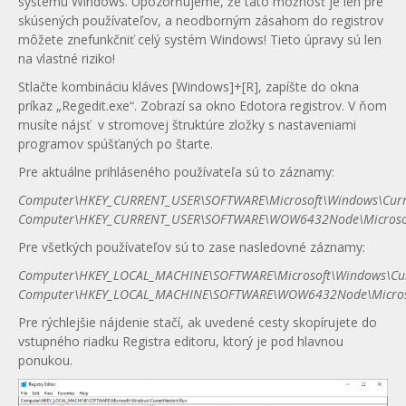
systému Windows. Upozorňujeme, že táto možnosť je len pre
skúsených používateľov, a neodborným zásahom do registrov
môžete znefunkčniť celý systém Windows! Tieto úpravy sú len
na vlastné riziko!
Stlačte kombináciu kláves [Windows]+[R], zapíšte do okna
príkaz „Regedit.exe“. Zobrazí sa okno Edotora registrov. V ňom
musíte nájsť v stromovej štruktúre zložky s nastaveniami
programov spúšťaných po štarte.
Pre aktuálne prihláseného používateľa sú to záznamy:
Computer\HKEY_CURRENT_USER\SOFTWARE\Microsoft\Windows\Curr
Computer\HKEY_CURRENT_USER\SOFTWARE\WOW6432Node\Microsoft
Pre všetkých používateľov sú to zase nasledovné záznamy:
Computer\HKEY_LOCAL_MACHINE\SOFTWARE\Microsoft\Windows\Cur
Computer\HKEY_LOCAL_MACHINE\SOFTWARE\WOW6432Node\Microso
Pre rýchlejšie nájdenie stačí, ak uvedené cesty skopírujete do
vstupného riadku Registra editoru, ktorý je pod hlavnou
ponukou.