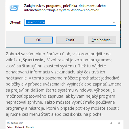
Zobrazí sa vám okno Správcu úloh, v ktorom prejdite na
záložku „
Spustenie
„. V zobrazení je zoznam programov,
ktoré sa štartujú pri spustení systému. Tiež tu nájdete
odhadovanú informáciu v sekundách, aký čas trvá ich
načítavanie. V tomto zozname môžete prechádzať jednotlivé
položky a v prípade uváženia ich vypínať alebo zapínať. Zmena
sa prejaví pri ďalšom štarte systému Windows. Výhodou je
možnosť opätovného zapnutia, ak by vám nejaký program
nepracoval správne. Takto môžete vypnúť málo používané
programy a nástroje, ktoré v prípade potreby môžete spustiť
aj ručne cez menu Štart alebo cez ikonku na ploche.