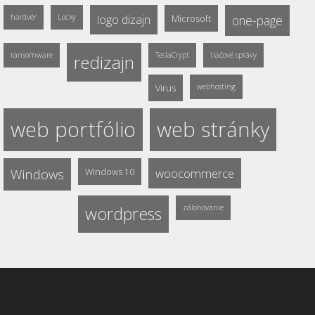
hardvér
Locky
logo dizajn
Microsoft
one-page
ransomware
TeslaCrypt
tlačové správy
redizajn
Virus
webhosting
web portfólio
web stránky
Windows
Windows 10
woocommerce
wordpress
zálohovanie