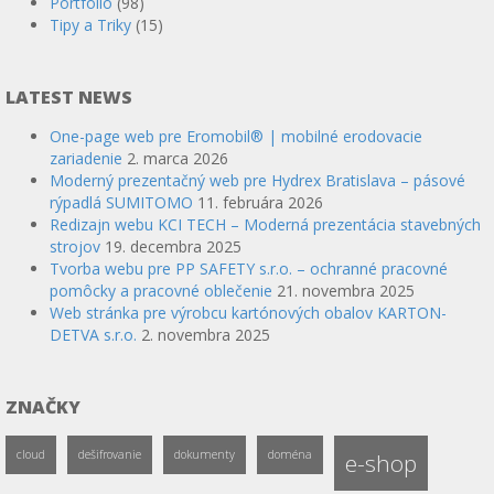
Portfólio
(98)
Tipy a Triky
(15)
LATEST NEWS
One-page web pre Eromobil® | mobilné erodovacie
zariadenie
2. marca 2026
Moderný prezentačný web pre Hydrex Bratislava – pásové
rýpadlá SUMITOMO
11. februára 2026
Redizajn webu KCI TECH – Moderná prezentácia stavebných
strojov
19. decembra 2025
Tvorba webu pre PP SAFETY s.r.o. – ochranné pracovné
pomôcky a pracovné oblečenie
21. novembra 2025
Web stránka pre výrobcu kartónových obalov KARTON-
DETVA s.r.o.
2. novembra 2025
ZNAČKY
cloud
dešifrovanie
dokumenty
doména
e-shop