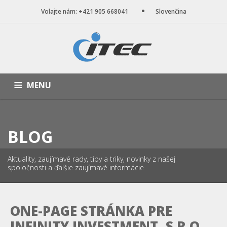
Volajte nám: +421 905 668041
Slovenčina
MENU
ÚVOD
NAŠE SLUŽBY
WEB STRÁNKY
PORTFÓLIO
BLOG
BLOG
O NÁS
KONTAKT
Aktuality, zaujímavé rady, tipy a triky, novinky z našej
spoločnosti a ďalšie zaujímavé informácie
ONE-PAGE STRÁNKA PRE
INFINITY INVESTMENT, S.R.O.