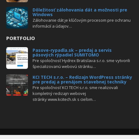
Dôležitosť zálohovania dát a možnosti pre
Windows
Zálohovanie dát je kľúčovým procesom pre ochranu
informácií a údajov…
PORTFOLIO
Pasove-rypadla.sk – predaj a servis
pásových rýpadiel SUMITOMO
Pre spoločnosť Hydrex Bratislava s.r.o. sme vytvorili
špecializovanú webovú stránku…
KCI TECH s.r.o. – Redizajn WordPress stránky
pre predaj a prenájom stavebnej techniky
Pre spoločnosť KCI TECH s.r.o. sme realizovali
kompletný redizajn webovej
stránky www.kcitech.sk s cieľom…
Copyright © Všetky práva vyhradené