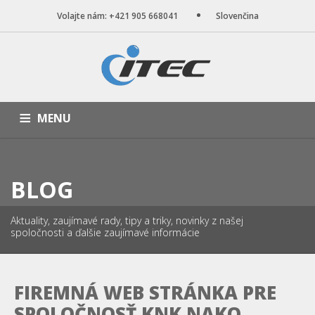
Volajte nám: +421 905 668041
Slovenčina
MENU
ÚVOD
NAŠE SLUŽBY
WEB STRÁNKY
PORTFÓLIO
BLOG
BLOG
O NÁS
KONTAKT
Aktuality, zaujímavé rady, tipy a triky, novinky z našej
spoločnosti a ďalšie zaujímavé informácie
FIREMNÁ WEB STRÁNKA PRE
SPOLOČNOSŤ KNK NAKO