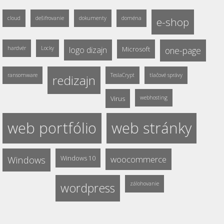
cloud
dešifrovanie
dokumenty
doména
e-shop
hardvér
Locky
logo dizajn
Microsoft
one-page
ransomware
TeslaCrypt
tlačové správy
redizajn
Virus
webhosting
web portfólio
web stránky
Windows
Windows 10
woocommerce
wordpress
zálohovanie