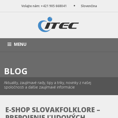
Volajte nám: +421 905 668041
Slovenčina
MENU
ÚVOD
NAŠE SLUŽBY
WEB STRÁNKY
PORTFÓLIO
BLOG
BLOG
O NÁS
KONTAKT
Aktuality, zaujímavé rady, tipy a triky, novinky z našej
spoločnosti a ďalšie zaujímavé informácie
E-SHOP SLOVAKFOLKLORE –
PREPOJENIE ĽUDOVÝCH