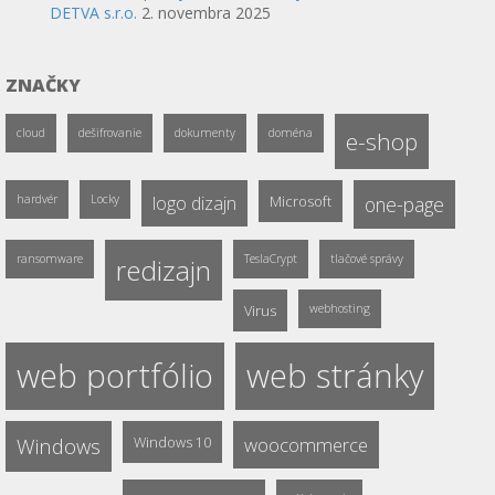
DETVA s.r.o.
2. novembra 2025
ZNAČKY
cloud
dešifrovanie
dokumenty
doména
e-shop
hardvér
Locky
logo dizajn
Microsoft
one-page
ransomware
TeslaCrypt
tlačové správy
redizajn
Virus
webhosting
web portfólio
web stránky
Windows
Windows 10
woocommerce