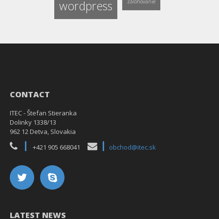
wordpress
zálohovanie
CONTACT
ITEC - Štefan Stieranka
Dolinky 1338/13
962 12 Detva, Slovakia
+421 905 668041
obchod@itec.sk
LATEST NEWS