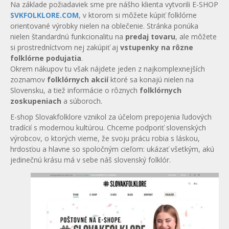
Na základe požiadaviek sme pre nášho klienta vytvorili E-SHOP
SVKFOLKLORE.COM
, v ktorom si môžete kúpiť folklórne
orientované výrobky nielen na oblečenie. Stránka ponúka
nielen štandardnú funkcionalitu na
predaj tovaru
, ale môžete
si prostredníctvom nej zakúpiť aj
vstupenky na rôzne
folklórne podujatia
.
Okrem nákupov tu však nájdete jeden z najkomplexnejších
zoznamov
folklórnych akcií
ktoré sa konajú nielen na
Slovensku, a tiež informácie o rôznych
folklórnych
zoskupeniach
a súboroch.
E-shop Slovakfolklore vznikol za účelom prepojenia ľudových
tradícií s modernou kultúrou. Chceme podporiť slovenských
výrobcov, o ktorých vieme, že svoju prácu robia s láskou,
hrdosťou a hlavne so spoločným cieľom: ukázať všetkým, akú
jedinečnú krásu má v sebe náš slovenský folklór.