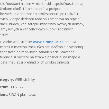
oločnosťami nie len v mieste sídla spoločnosti, ale aj
širokom okolí. Táto spolupráca podporuje a
bezpečuje odbornosť a profesionalitu pri realizácii
avieb. V neposlednom rade sa zameriava na tepelnú
oláciu budov, kde zateplili množstvo bytových domov,
iemyselných a kancelárskych budov i rodinných
omov.
i tvorbe web stránky
www.sironplus.sk
sme sa
merali o maximalizáciu rýchlosti načítania a výbornej
sponzivite na mobilných zariadeniach. Stavebné
ferencie si môžete na stránke pozrieť aj na mape a
dete mať lepší prehľad o ich širokej činnosti.
ategory:
WEB stránky
átum:
11/2022
lient:
SIROŇ plus, s.r.o.