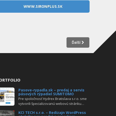
WWW.SIRONPLUS.SK
Ďalší
ORTFOLIO
Pasove-rypadla.sk – predaj a servis
pásových rýpadiel SUMITOMO
Pre spoločnosť Hydrex Bratislava s.r.o. sme
vytvorili špecializovanú webovú stránku…
KCI TECH s.r.o. – Redizajn WordPress