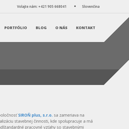
Volajte nám: +421 905 668041
Slovenčina
PORTFÓLIO
BLOG
O NÁS
KONTAKT
poločnosť
SIROŇ plus, s.r.o.
sa zameriava na
alizáciu stavebnej činnosti, kde spolupracuje a má
adštandardné pracovné vzťahy so stavebnými