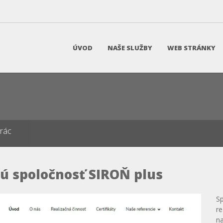
ÚVOD
NAŠE SLUŽBY
WEB STRÁNKY
prác
ú spoločnosť SIROŇ plus
S
re
n