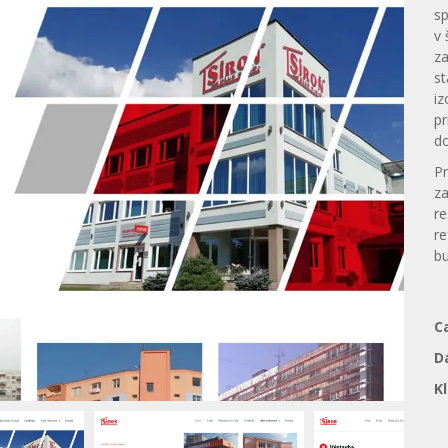
sp
v 
za
st
iz
pr
d
Pr
za
re
re
bu
C
D
K