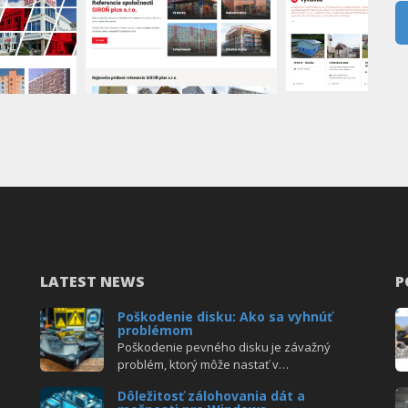
LATEST NEWS
P
Poškodenie disku: Ako sa vyhnúť
problémom
Poškodenie pevného disku je závažný
problém, ktorý môže nastať v…
Dôležitosť zálohovania dát a