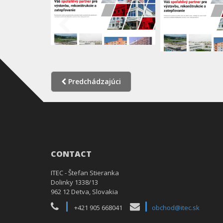
Predchádzajúci
CONTACT
ITEC - Štefan Stieranka
Dolinky 1338/13
962 12 Detva, Slovakia
+421 905 668041
obchod@itec.sk