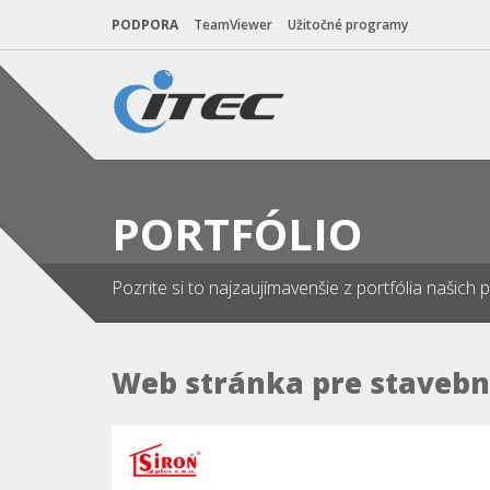
PODPORA
TeamViewer
Užitočné programy
PORTFÓLIO
Pozrite si to najzaujímavenšie z portfólia našich 
Web stránka pre stavebn