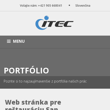
Volajte nám: +421 905 668041
Slovenčina
MENU
ÚVOD
NAŠE SLUŽBY
WEB STRÁNKY
PORTFÓLIO
BLOG
O NÁS
KONTAKT
PORTFÓLIO
Pozrite si to najzaujímavenšie z portfólia našich prác
Web stránka pre
reštauráciu San