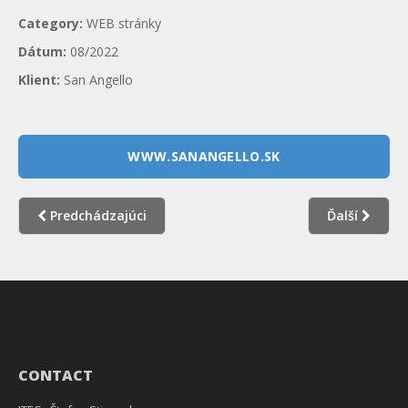
Category:
WEB stránky
Dátum:
08/2022
Klient:
San Angello
WWW.SANANGELLO.SK
Predchádzajúci
Ďalší
CONTACT