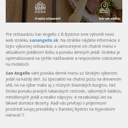
Pre reštauráciu San Angello z B.Bystrice sme vytvorili novú
web stránku
sanangello.sk
. Na stránke nájdete informácie o
tejto výbornej reštaurácii, a samozrejme ich chutné menu v
aktuálnom jedálnom lístku a ponuku denných jedál. Stránka je
oprimalizovaná na rýchle načítavanie a responzívne zobrazenie
na mobiloch.
San Angello
vám ponúka denné menu so širokým výberom
jedál na každý deň. Sú špecialisti na chutnú pizzu na drevenom
uhlí, no na výber máte aj z rôznych štavnatých burgrov, tiež
širokú ponuku pravých talianskych cestovín, výborných šalátov,
minútkových jedál a nealko nápojov. A nezabúdajú ani na
lákavé domáce dezerty. Radi vás privítajú v príjemnom
prostredí svojej prevádzky v Banskej Bystrici na Kyjevskom
námestí 7.