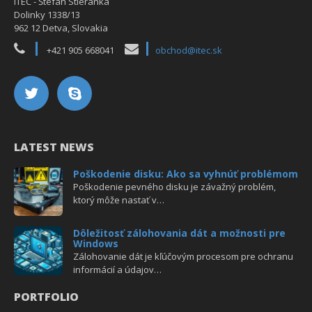
ITEC - Štefan Stieranka
Dolinky 1338/13
962 12 Detva, Slovakia
+421 905 668041
obchod@itec.sk
LATEST NEWS
Poškodenie disku: Ako sa vyhnúť problémom
Poškodenie pevného disku je závažný problém,
ktorý môže nastať v…
Dôležitosť zálohovania dát a možnosti pre
Windows
Zálohovanie dát je kľúčovým procesom pre ochranu
informácií a údajov…
PORTFOLIO