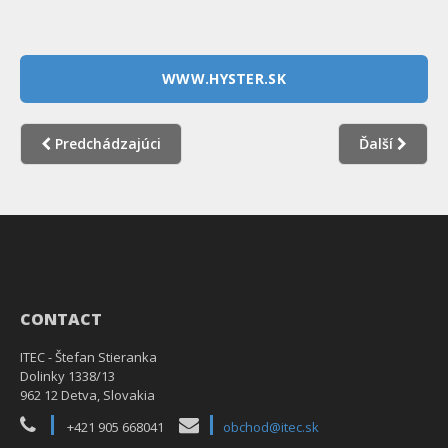
WWW.HYSTER.SK
Predchádzajúci
Ďalší
CONTACT
ITEC - Štefan Stieranka
Dolinky 1338/13
962 12 Detva, Slovakia
+421 905 668041
obchod@itec.sk