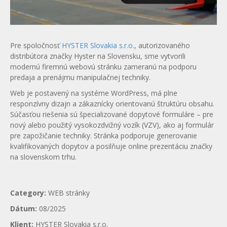
Pre spoločnosť
HYSTER Slovakia s.r.o.
, autorizovaného
distribútora značky Hyster na Slovensku, sme vytvorili
modernú firemnú webovú stránku zameranú na podporu
predaja a prenájmu manipulačnej techniky.
Web je postavený na systéme WordPress, má plne
responzívny dizajn a zákaznícky orientovanú štruktúru obsahu.
Súčasťou riešenia sú špecializované dopytové formuláre – pre
nový alebo použitý vysokozdvižný vozík (VZV), ako aj formulár
pre zapožičanie techniky. Stránka podporuje generovanie
kvalifikovaných dopytov a posilňuje online prezentáciu značky
na slovenskom trhu.
Category:
WEB stránky
Dátum:
08/2025
Klient:
HYSTER Slovakia s.r.o.