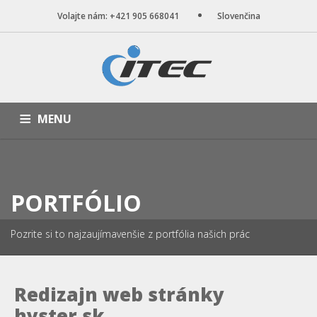
Volajte nám: +421 905 668041
Slovenčina
MENU
ÚVOD
NAŠE SLUŽBY
WEB STRÁNKY
PORTFÓLIO
BLOG
O NÁS
KONTAKT
PORTFÓLIO
Pozrite si to najzaujímavenšie z portfólia našich prác
Redizajn web stránky
hyster.sk