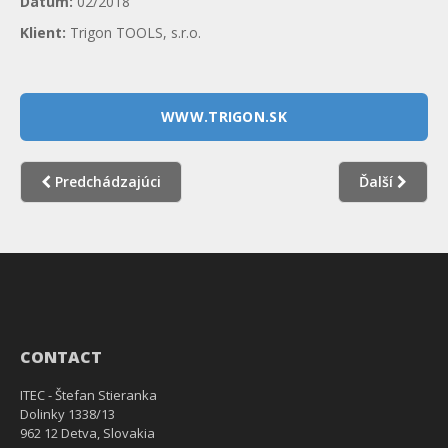
Dátum:
02/2018
Klient:
Trigon TOOLS, s.r.o.
WWW.TRIGON.SK
Predchádzajúci
Ďalší
CONTACT
ITEC - Štefan Stieranka
Dolinky 1338/13
962 12 Detva, Slovakia