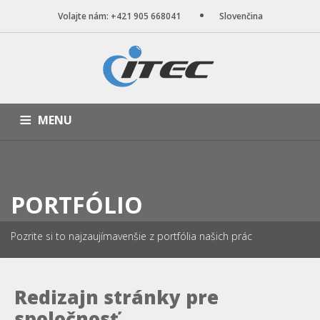
Volajte nám: +421 905 668041
Slovenčina
MENU
ÚVOD
NAŠE SLUŽBY
WEB STRÁNKY
PORTFÓLIO
BLOG
O NÁS
KONTAKT
PORTFÓLIO
Pozrite si to najzaujímavenšie z portfólia našich prác
Redizajn stránky pre
spoločnosť