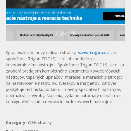
trigon.sk
Spracovali sme nový redizajn stránky
www.trigon.sk
pre
spoločnosť Trigon TOOLS, s.r.o. obchodujúcu s
kovoobrábacími nástrojmi. Spoločnosť Trigon TOOLS, s.r.o. sa
zaoberá predajom kompletného sortimentu kovoobrábacích
nástrojov, tepelných upínačov, meradiel a meracích prístrojov
na nastavovanie nástrojov, zverákov a magnetov. Zároveň
poskytuje technickú podporu – návrhy špeciálnych nástrojov,
optimalizácie výroby, školenia, výdajné automaty na nástroje,
konsignačné sklad a renováciu tvrdokovových nástrojov.
Category:
WEB stránky