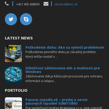
+421 905 668041
obchod@itec.sk
LATEST NEWS
Poškodenie disku: Ako sa vyhnúť problémom
Poškodenie pevného disku je závažný problém,
ktorý môže nastať v…
Dôležitosť zálohovania dát a možnosti pre
Windows
Zálohovanie dát je kľúčovým procesom pre ochranu
informácií a údajov…
PORTFOLIO
Pasove-rypadla.sk – predaj a servis
pásových rýpadiel SUMITOMO
Pre spoločnosť Hydrex Bratislava s.r.o. sme vytvorili