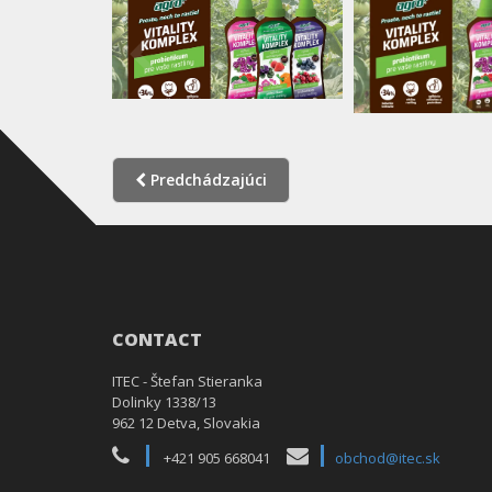
Predchádzajúci
CONTACT
ITEC - Štefan Stieranka
Dolinky 1338/13
962 12 Detva, Slovakia
+421 905 668041
obchod@itec.sk