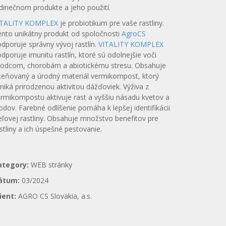
dinečnom produkte a jeho použití.
ITALITY KOMPLEX
je probiotikum pre vaše rastliny.
nto unikátny produkt od spoločnosti
AgroCS
dporuje správny vývoj rastlín.
VITALITY KOMPLEX
dporuje imunitu rastlín, ktoré sú odolnejšie voči
kodcom, chorobám a abiotickému stresu. Obsahuje
eňovaný a úrodný materiál vermikompost, ktorý
niká prirodzenou aktivitou dážďoviek. Výživa z
rmikompostu aktivuje rast a vyššiu násadu kvetov a
odov. Farebné odlíšenie pomáha k lepšej identifikácii
eľovej rastliny. Obsahuje množstvo benefitov pre
stliny a ich úspešné pestovanie.
ategory:
WEB stránky
átum:
03/2024
lient:
AGRO CS Slovakia, a.s.