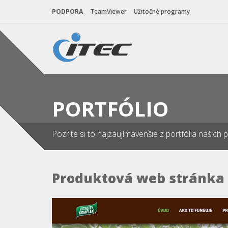
PODPORA
TeamViewer
Užitočné programy
PORTFÓLIO
Pozrite si to najzaujímavenšie z portfólia našich 
Produktová web stránka