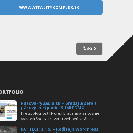
WWW.VITALITYKOMPLEX.SK
Ďalší
ORTFOLIO
Pasove-rypadla.sk – predaj a servis
pásových rýpadiel SUMITOMO
Pre spoločnosť Hydrex Bratislava s.r.o. sme
vytvorili špecializovanú webovú stránku…
KCI TECH s.r.o. – Redizajn WordPress