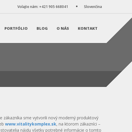
Volajte nám: +421 905 668041
Slovenčina
PORTFÓLIO
BLOG
O NÁS
KONTAKT
e zákazníka sme vytvorili nový moderný produktový
eb
www.vitalitykomplex.sk
, na ktorom zákazníci –
stovatelia nájdu všetky potrebné informácie o tomto