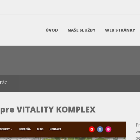
ÚVOD
NAŠE SLUŽBY
WEB STRÁNKY
prác
 pre VITALITY KOMPLEX
Pr
w
pe