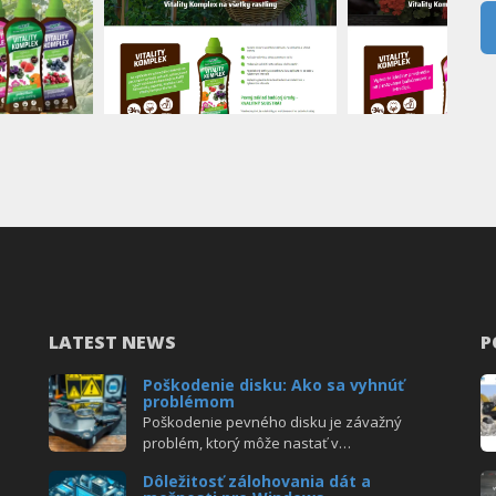
LATEST NEWS
P
Poškodenie disku: Ako sa vyhnúť
problémom
Poškodenie pevného disku je závažný
problém, ktorý môže nastať v…
Dôležitosť zálohovania dát a