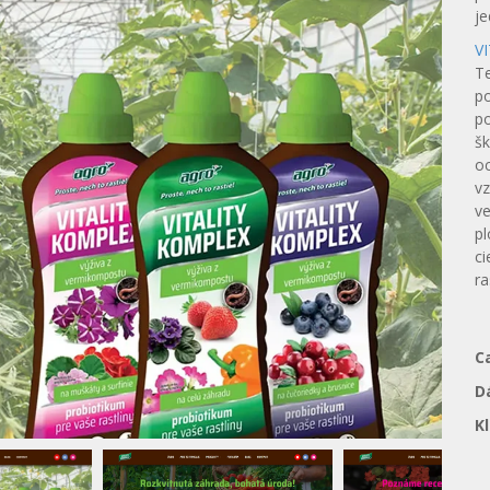
je
V
Te
po
po
š
oc
vz
ve
pl
ci
ra
C
D
K