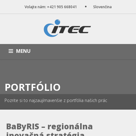
Volajte nám: +421 905 668041
Slovenčina
MENU
ÚVOD
NAŠE SLUŽBY
WEB STRÁNKY
PORTFÓLIO
BLOG
O NÁS
KONTAKT
PORTFÓLIO
Pozrite si to najzaujímavenšie z portfólia našich prác
BaByRIS – regionálna
inovačná stratégia