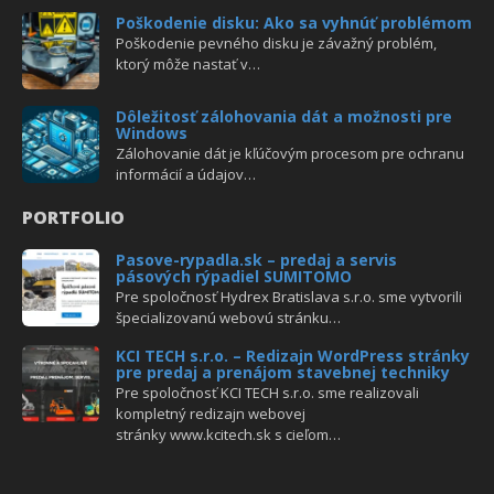
Poškodenie disku: Ako sa vyhnúť problémom
Poškodenie pevného disku je závažný problém,
ktorý môže nastať v…
Dôležitosť zálohovania dát a možnosti pre
Windows
Zálohovanie dát je kľúčovým procesom pre ochranu
informácií a údajov…
PORTFOLIO
Pasove-rypadla.sk – predaj a servis
pásových rýpadiel SUMITOMO
Pre spoločnosť Hydrex Bratislava s.r.o. sme vytvorili
špecializovanú webovú stránku…
KCI TECH s.r.o. – Redizajn WordPress stránky
pre predaj a prenájom stavebnej techniky
Pre spoločnosť KCI TECH s.r.o. sme realizovali
kompletný redizajn webovej
stránky www.kcitech.sk s cieľom…