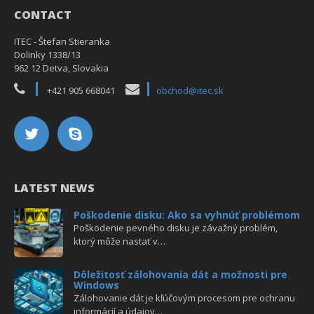
CONTACT
ITEC - Štefan Stieranka
Dolinky 1338/13
962 12 Detva, Slovakia
+421 905 668041
obchod@itec.sk
LATEST NEWS
Poškodenie disku: Ako sa vyhnúť problémom
Poškodenie pevného disku je závažný problém,
ktorý môže nastať v…
Dôležitosť zálohovania dát a možnosti pre
Windows
Zálohovanie dát je kľúčovým procesom pre ochranu
informácií a údajov…