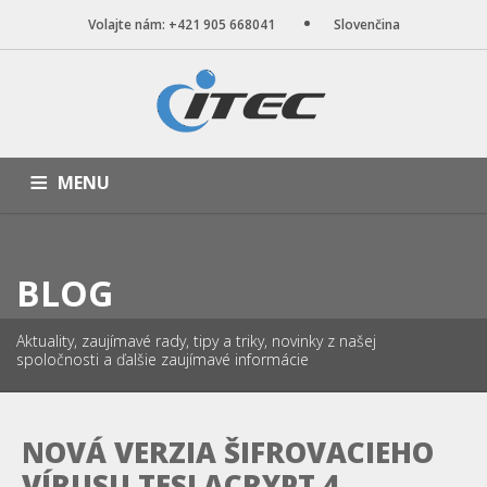
Volajte nám: +421 905 668041
Slovenčina
MENU
ÚVOD
NAŠE SLUŽBY
WEB STRÁNKY
PORTFÓLIO
BLOG
BLOG
O NÁS
KONTAKT
Aktuality, zaujímavé rady, tipy a triky, novinky z našej
spoločnosti a ďalšie zaujímavé informácie
NOVÁ VERZIA ŠIFROVACIEHO
VÍRUSU TESLACRYPT 4