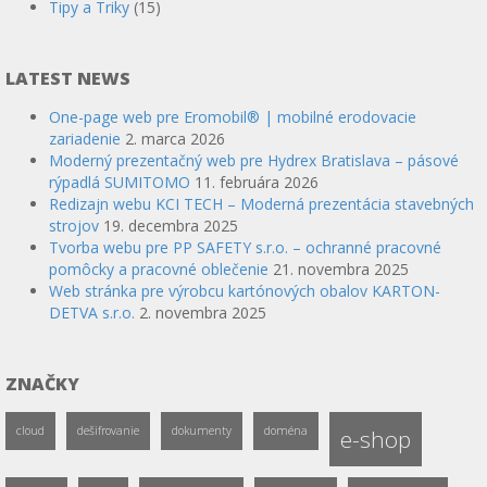
Tipy a Triky
(15)
LATEST NEWS
One-page web pre Eromobil® | mobilné erodovacie
zariadenie
2. marca 2026
Moderný prezentačný web pre Hydrex Bratislava – pásové
rýpadlá SUMITOMO
11. februára 2026
Redizajn webu KCI TECH – Moderná prezentácia stavebných
strojov
19. decembra 2025
Tvorba webu pre PP SAFETY s.r.o. – ochranné pracovné
pomôcky a pracovné oblečenie
21. novembra 2025
Web stránka pre výrobcu kartónových obalov KARTON-
DETVA s.r.o.
2. novembra 2025
ZNAČKY
cloud
dešifrovanie
dokumenty
doména
e-shop