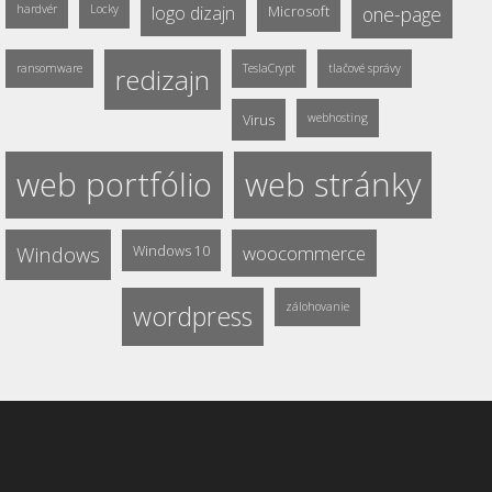
hardvér
Locky
logo dizajn
Microsoft
one-page
ransomware
TeslaCrypt
tlačové správy
redizajn
Virus
webhosting
web portfólio
web stránky
Windows
Windows 10
woocommerce
wordpress
zálohovanie