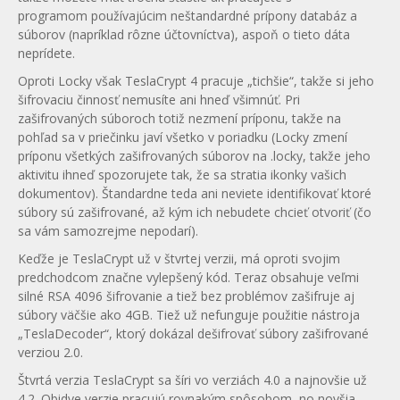
programom používajúcim neštandardné prípony databáz a
súborov (napríklad rôzne účtovníctva), aspoň o tieto dáta
neprídete.
Oproti Locky však TeslaCrypt 4 pracuje „tichšie“, takže si jeho
šifrovaciu činnosť nemusíte ani hneď všimnúť. Pri
zašifrovaných súboroch totiž nezmení príponu, takže na
pohľad sa v priečinku javí všetko v poriadku (Locky zmení
príponu všetkých zašifrovaných súborov na .locky, takže jeho
aktivitu ihneď spozorujete tak, že sa stratia ikonky vašich
dokumentov). Štandardne teda ani neviete identifikovať ktoré
súbory sú zašifrované, až kým ich nebudete chcieť otvoriť (čo
sa vám samozrejme nepodarí).
Keďže je TeslaCrypt už v štvrtej verzii, má oproti svojim
predchodcom značne vylepšený kód. Teraz obsahuje veľmi
silné RSA 4096 šifrovanie a tiež bez problémov zašifruje aj
súbory väčšie ako 4GB. Tiež už nefunguje použitie nástroja
„TeslaDecoder“, ktorý dokázal dešifrovať súbory zašifrované
verziou 2.0.
Štvrtá verzia TeslaCrypt sa šíri vo verziách 4.0 a najnovšie už
4.2. Obidve verzie pracujú rovnakým spôsobom, no novšia