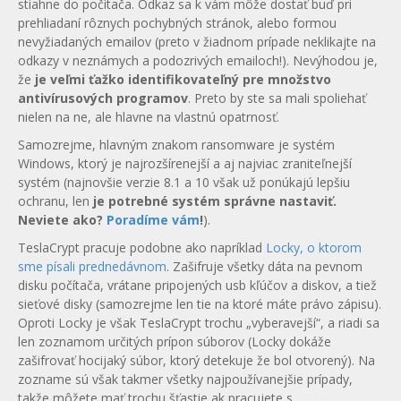
stiahne do počítača. Odkaz sa k vám môže dostať buď pri
prehliadaní rôznych pochybných stránok, alebo formou
nevyžiadaných emailov (preto v žiadnom prípade neklikajte na
odkazy v neznámych a podozrivých emailoch!). Nevýhodou je,
že
je veľmi ťažko identifikovateľný pre množstvo
antivírusových programov
. Preto by ste sa mali spoliehať
nielen na ne, ale hlavne na vlastnú opatrnosť.
Samozrejme, hlavným znakom ransomware je systém
Windows, ktorý je najrozšírenejší a aj najviac zraniteľnejší
systém (najnovšie verzie 8.1 a 10 však už ponúkajú lepšiu
ochranu, len
je potrebné systém správne nastaviť.
Neviete ako?
Poradíme vám
!
).
TeslaCrypt pracuje podobne ako napríklad
Locky, o ktorom
sme písali prednedávnom
. Zašifruje všetky dáta na pevnom
disku počítača, vrátane pripojených usb kľúčov a diskov, a tiež
sieťové disky (samozrejme len tie na ktoré máte právo zápisu).
Oproti Locky je však TeslaCrypt trochu „vyberavejší“, a riadi sa
len zoznamom určitých prípon súborov (Locky dokáže
zašifrovať hocijaký súbor, ktorý detekuje že bol otvorený). Na
zozname sú však takmer všetky najpoužívanejšie prípady,
takže môžete mať trochu šťastie ak pracujete s