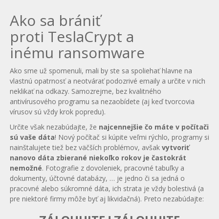
Ako sa brániť
proti TeslaCrypt a
inému ransomware
Ako sme už spomenuli, mali by ste sa spoliehať hlavne na
vlastnú opatrnosť a neotvárať podozrivé emaily a určite v nich
neklikať na odkazy. Samozrejme, bez kvalitného
antivírusového programu sa nezaobídete (aj keď tvorcovia
vírusov sú vždy krok popredu).
Určite však nezabúdajte, že
najcennejšie čo máte v počítači
sú vaše dáta
! Nový počítač si kúpite veľmi rýchlo, programy si
nainštalujete tiež bez väčších problémov, avšak
vytvoriť
nanovo dáta zbierané niekoľko rokov je častokrát
nemožné
. Fotografie z dovoleniek, pracovné tabuľky a
dokumenty, účtovné databázy, … je jedno či sa jedná o
pracovné alebo súkromné dáta, ich strata je vždy bolestivá (a
pre niektoré firmy môže byť aj likvidačná). Preto nezabúdajte: