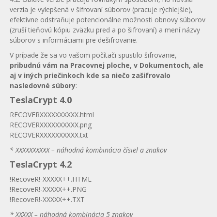
verzia je vylepšená v šifrovaní súborov (pracuje rýchlejšie),
efektívne odstraňuje potencionálne možnosti obnovy súborov
(zruší tieňovú kópiu zväzku pred a po šifrovaní) a mení názvy
súborov s informáciami pre dešifrovanie.
V prípade že sa vo vašom počítači spustilo šifrovanie,
pribudnú vám na Pracovnej ploche, v Dokumentoch, ale
aj v iných priečinkoch kde sa niečo zašifrovalo
nasledovné súbory
:
TeslaCrypt 4.0
RECOVERXXXXXXXXXX.html
RECOVERXXXXXXXXXX.png
RECOVERXXXXXXXXXX.txt
* XXXXXXXXXX – náhodná kombinácia čísiel a znakov
TeslaCrypt 4.2
!RecoveR!-XXXXX++.HTML
!RecoveR!-XXXXX++.PNG
!RecoveR!-XXXXX++.TXT
* XXXXX – náhodná kombinácia 5 znakov