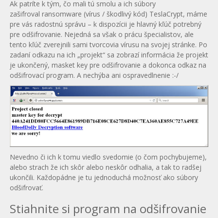
Ak patríte k tým, čo mali tú smolu a ich súbory
zašifroval ransomware (vírus / škodlivý kód) TeslaCrypt, máme
pre vás radostnú správu – k dispozícii je hlavný kľúč potrebný
pre odšifrovanie. Nejedná sa však o prácu špecialistov, ale
tento kľúč zverejnili sami tvorcovia vírusu na svojej stránke. Po
zadaní odkazu na ich „projekt“ sa zobrazí informácia že projekt
je ukončený, masket key pre odšifrovanie a dokonca odkaz na
odšifrovací program. A nechýba ani ospravedlnenie :-/
Nevedno či ich k tomu viedlo svedomie (o čom pochybujeme),
alebo strach že ich skôr alebo neskôr odhalia, a tak to radšej
ukončili. Každopádne je tu jednoduchá možnosť ako súbory
odšifrovať.
Stiahnite si program na odšifrovanie