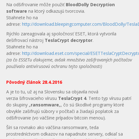
Na odšifrovanie môže použiť
BloodDolly Decryption
software
na ktorý odkazujú tvorcovia.
Stiahnete ho na
adrese:
http://download.bleepingcomputer.com/BloodDolly/Tesla
Rýchlo zareagovala aj spoločnosť ESET, ktorá vytvorila
dešifrovací nástroj
TeslaCrypt decryptor
.
Stiahnete ho na
adrese:
http://download.eset.com/special/ESETTeslaCryptDecrypt
(za čo ESSETu ďakujeme, avšak množstvo zašifrovaných počítačov
používalo antivírusovú ochranu tejto spoločnosti)
Pôvodný článok 28.4.2016
A je to tu, už aj na Slovensku sa objavila nová
verzia šifrovacieho vírusu
TeslaCrypt 4
. Tento typ vírusu patrí
do skupiny „
ransomware
„, čo sú škodlivé programy ktoré
obvykle zašifrujú súbory v počítači a žiadajú poplatok za
odšifrovanie (vo väčšine prípadov bitcoin menou).
Šíri sa rovnako ako väčšina ransomware, teda
prostredníctvom odkazov na napadnute servery, odkiaľ sa